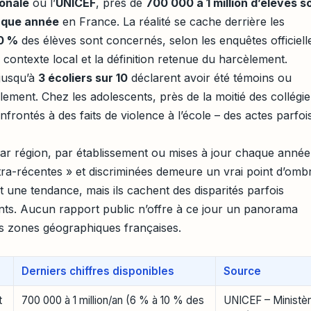
ionale
ou l’
UNICEF
, près de
700 000 à 1 million d’élèves s
aque année
en France. La réalité se cache derrière les
10 %
des élèves sont concernés, selon les enquêtes officiell
e contexte local et la définition retenue du harcèlement.
 jusqu’à
3 écoliers sur 10
déclarent avoir été témoins ou
èlement. Chez les adolescents, près de la moitié des collégi
nfrontés à des faits de violence à l’école – des actes parfoi
r région, par établissement ou mises à jour chaque année
tra-récentes » et discriminées demeure un vrai point d’omb
 une tendance, mais ils cachent des disparités parfois
ts. Aucun rapport public n’offre à ce jour un panorama
s zones géographiques françaises.
Derniers chiffres disponibles
Source
t
700 000 à 1 million/an (6 % à 10 % des
UNICEF – Ministè