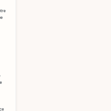
utre
ue
e
re
nce