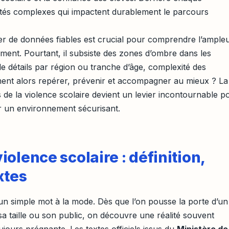
lités complexes qui impactent durablement le parcours
oser de données fiables est crucial pour comprendre l’ample
ment. Pourtant, il subsiste des zones d’ombre dans les
de détails par région ou tranche d’âge, complexité des
ment alors repérer, prévenir et accompagner au mieux ? La
e la violence scolaire devient un levier incontournable p
er un environnement sécurisant.
olence scolaire : définition,
xtes
 un simple mot à la mode. Dès que l’on pousse la porte d’un
 sa taille ou son public, on découvre une réalité souvent
oujours prégnante. Les textes officiels issus du
Ministère de