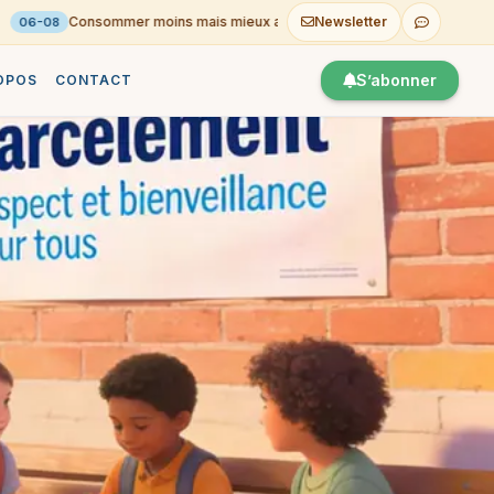
Consommer moins mais mieux au quotidien
Newsletter
L’ENT T
06-08
05-08
S’abonner
OPOS
CONTACT