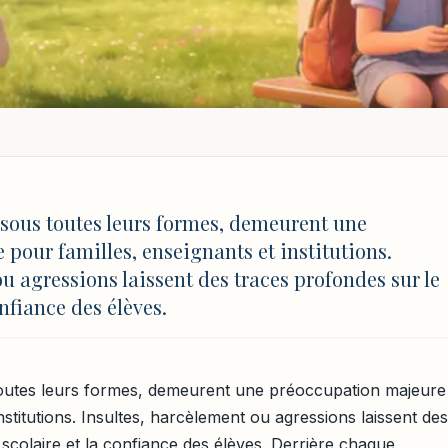
COLAIRE : CHIFFRES RÉCENTS ET SOLUTIONS PRATIQUES
: chiffres récents et
, sous toutes leurs formes, demeurent une
pour familles, enseignants et institutions.
ues
u agressions laissent des traces profondes sur le
onfiance des élèves.
cture
MAJ 4 août 2026 à 17:03
 toutes leurs formes, demeurent une préoccupation majeure
nstitutions. Insultes, harcèlement ou agressions laissent des
 scolaire et la confiance des élèves. Derrière chaque