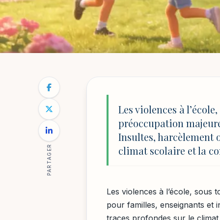
ÉDUCATION & INNOVATIONS
NOTRE BLOG
/
ÉDUCATION & INNOVATIONS
/
VIOLENCE S
Violence scolaire 
Les violences à l’école
préoccupation majeure 
solutions pratiq
Insultes, harcèlement o
PARTAGER
climat scolaire et la c
Par
Mathilde Reynaud
5 décembre 2025
12 min de le
Les violences à l’école, sous
pour familles, enseignants et i
traces profondes sur le climat