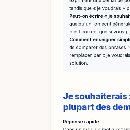
expriment une demande polie
tandis que « je voudrais » 
Peut-on écrire « je souhai
quelqu'un, on écrit générale
n'est correct que si vous p
Comment enseigner simple
de comparer des phrases rée
remplacer par « je voudrais
solution.
Je souhaiterais 
plupart des de
Réponse rapide
Dans un mail, un mot aux fami