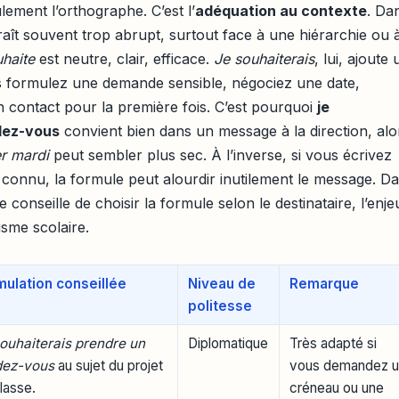
lement l’orthographe. C’est l’
adéquation au contexte
. Da
aît souvent trop abrupt, surtout face à une hiérarchie ou 
haite
est neutre, clair, efficace.
Je souhaiterais
, lui, ajoute
us formulez une demande sensible, négociez une date,
en contact pour la première fois. C’est pourquoi
je
dez-vous
convient bien dans un message à la direction, alo
er mardi
peut sembler plus sec. À l’inverse, si vous écrivez
 connu, la formule peut alourdir inutilement le message. D
je conseille de choisir la formule selon le destinataire, l’enje
isme scolaire.
mulation conseillée
Niveau de
Remarque
politesse
ouhaiterais prendre un
Diplomatique
Très adapté si
dez-vous
au sujet du projet
vous demandez 
lasse.
créneau ou une