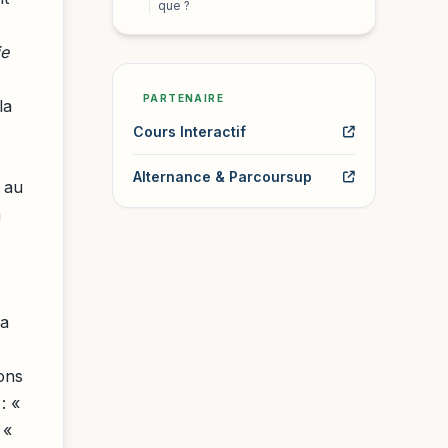
que ?
je
PARTENAIRE
la
Cours Interactif
Alternance & Parcoursup
e au
a
la
ons
: «
 «