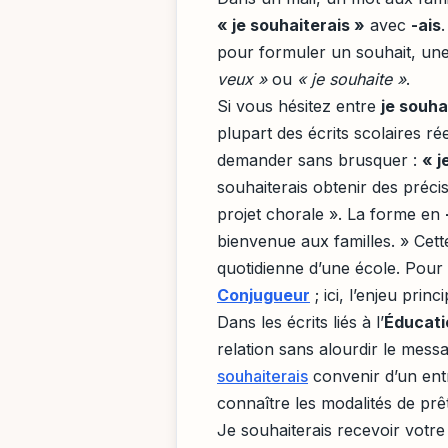
« je souhaiterais »
avec
-ais
.
pour formuler un souhait, un
veux »
ou
« je souhaite »
.
Si vous hésitez entre
je souha
plupart des écrits scolaires r
demander sans brusquer :
« j
souhaiterais obtenir des précis
projet chorale ». La forme en
bienvenue aux familles. » Cette
quotidienne d’une école. Pour
Conjugueur
; ici, l’enjeu princ
Dans les écrits liés à l’
Éducati
relation sans alourdir le mess
souhaiterais
convenir d’un entr
connaître les modalités de prê
Je souhaiterais recevoir votre