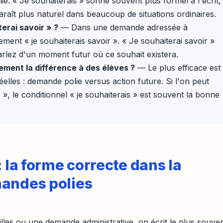
. « Je souhaiterais » sonne souvent plus formel à l'écrit,
paraît plus naturel dans beaucoup de situations ordinaires.
terai savoir » ?
— Dans une demande adressée à
ment « je souhaiterais savoir ». « Je souhaiterai savoir »
arlez d'un moment futur où ce souhait existera.
ment la différence à des élèves ?
— Le plus efficace est
lles : demande polie versus action future. Si l'on peut
 », le conditionnel « je souhaiterais » est souvent la bonne
: la forme correcte dans la
mandes polies
lles ou une demande administrative, on écrit le plus souve