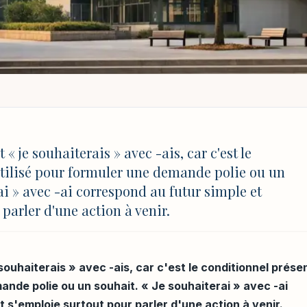
ERAIS : ORTHOGRAPHE, USAGE ET EXEMPLES À L'ÉCOLE
 orthographe, usage et
 « je souhaiterais » avec -ais, car c'est le
utilisé pour formuler une demande polie ou un
e
ai » avec -ai correspond au futur simple et
parler d'une action à venir.
MAJ 4 août 2026 à 17:03
 souhaiterais » avec -ais, car c'est le conditionnel prése
ande polie ou un souhait. « Je souhaiterai » avec -ai
 s'emploie surtout pour parler d'une action à venir.