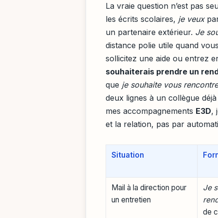
La vraie question n’est pas seu
les écrits scolaires,
je veux
par
un partenaire extérieur.
Je sou
distance polie utile quand vo
sollicitez une aide ou entrez 
souhaiterais prendre un ren
que
je souhaite vous rencontr
deux lignes à un collègue déjà
mes accompagnements
E3D
, 
et la relation, pas par automat
Situation
For
Mail à la direction pour
Je s
un entretien
ren
de c