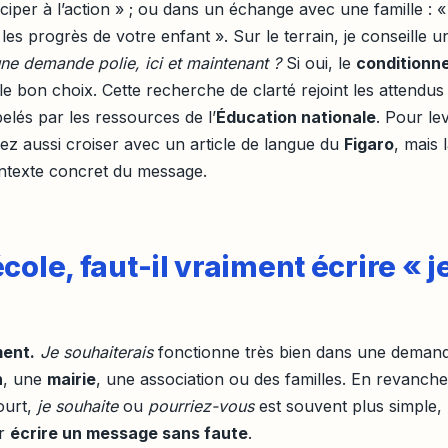
iciper à l’action » ; ou dans un échange avec une famille : «
 les progrès de votre enfant ». Sur le terrain, je conseille u
ne demande polie, ici et maintenant ?
Si oui, le
conditionne
e bon choix. Cette recherche de clarté rejoint les attendus
elés par les ressources de l’
Éducation nationale
. Pour le
z aussi croiser avec un article de langue du
Figaro
, mais 
ontexte concret du message.
cole, faut-il vraiment écrire « j
ment.
Je souhaiterais
fonctionne très bien dans une deman
n
, une
mairie
, une association ou des familles. En revanche
urt,
je souhaite
ou
pourriez-vous
est souvent plus simple,
ur
écrire un message sans faute
.