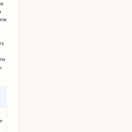
ns
à
 une
rs
ans
u
un