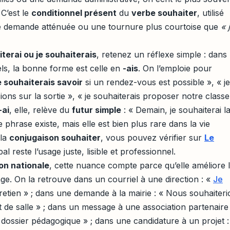
 C’est le
conditionnel présent
du
verbe souhaiter
, utilisé
e demande atténuée ou une tournure plus courtoise que
« 
iterai ou je souhaiterais
, retenez un réflexe simple : dans 
éels, la bonne forme est celle en
-ais
. On l’emploie pour
e souhaiterais savoir
si un rendez-vous est possible », « je
ions sur la sortie », « je souhaiterais proposer notre class
-ai
, elle, relève du
futur simple
: « Demain, je souhaiterai l
 phrase existe, mais elle est bien plus rare dans la vie
 la
conjugaison souhaiter
, vous pouvez vérifier sur
Le
ipal reste l’usage juste, lisible et professionnel.
on nationale
, cette nuance compte parce qu’elle améliore 
age. On la retrouve dans un courriel à une direction : «
Je
etien » ; dans une demande à la mairie : « Nous souhaiteri
t de salle » ; dans un message à une association partenaire 
 dossier pédagogique » ; dans une candidature à un projet :