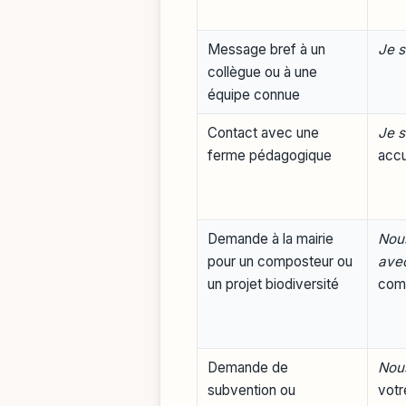
Message bref à un
Je s
collègue ou à une
équipe connue
Contact avec une
Je s
ferme pédagogique
accu
Demande à la mairie
Nous
pour un composteur ou
ave
un projet biodiversité
com
Demande de
Nous
subvention ou
votr