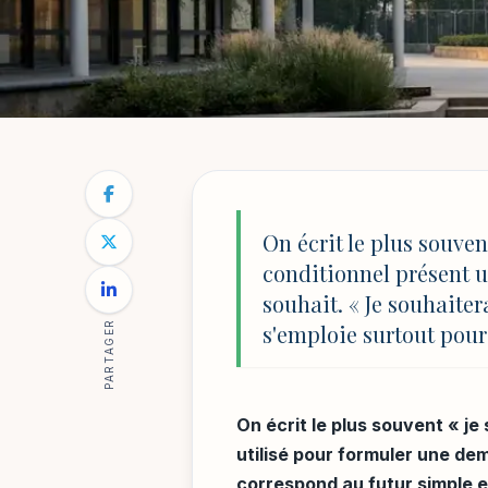
ÉDUCATION & INNOVATIONS
NOTRE BLOG
/
ÉDUCATION & INNOVATIONS
/
JE SOUHAIT
Je souhaiterais :
On écrit le plus souvent
conditionnel présent 
exemples à l'écol
souhait. « Je souhaiter
PARTAGER
s'emploie surtout pour 
Par
Mathilde Reynaud
6 mai 2026
15 min de lecture
On écrit le plus souvent « je
utilisé pour formuler une dem
correspond au futur simple et