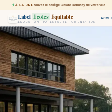
À LA UNE
Trouvez le collège Claude Debussy de votre ville
07-08
Label
Écoles
Équitable
ACCUE
ÉDUCATION · PARENTALITÉ · ORIENTATION