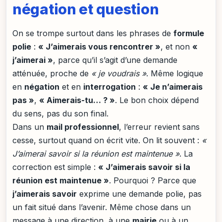
négation et question
On se trompe surtout dans les phrases de
formule
polie
:
« J’aimerais vous rencontrer »
, et non
«
j’aimerai »
, parce qu’il s’agit d’une demande
atténuée, proche de
« je voudrais »
. Même logique
en
négation
et en
interrogation
:
« Je n’aimerais
pas »
,
« Aimerais-tu… ? »
. Le bon choix dépend
du sens, pas du son final.
Dans un
mail professionnel
, l’erreur revient sans
cesse, surtout quand on écrit vite. On lit souvent :
«
J’aimerai savoir si la réunion est maintenue »
. La
correction est simple :
« J’aimerais savoir si la
réunion est maintenue »
. Pourquoi ? Parce que
j’aimerais savoir
exprime une demande polie, pas
un fait situé dans l’avenir. Même chose dans un
message à une direction, à une
mairie
ou à un