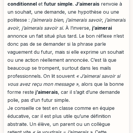
conditionnel
et
futur simple
.
J’aimerais
renvoie à
un souhait, une demande, une hypothèse ou une
politesse :
j’aimerais bien
,
j’aimerais savoir
,
j’aimerais
avoir
,
j’aimerais savoir si
. À l’inverse,
j’aimerai
annonce un fait situé plus tard. Le bon réflexe n’est
donc pas de se demander si la phrase parle
vaguement du futur, mais si elle exprime un souhait
ou une action réellement annoncée. C’est là que
beaucoup se trompent, surtout dans les mails
professionnels. On lit souvent
« J’aimerai savoir si
vous avez reçu mon message »
, alors que la bonne
forme reste
j’aimerais
, car il s’agit d’une demande
polie, pas d’un futur simple.
Je conseille ce test en classe comme en équipe
éducative, car il est plus utile qu’une définition
abstraite. Un élève, un parent ou un collègue
retient vite
« je voudrais = j’aimerais »
. Cette