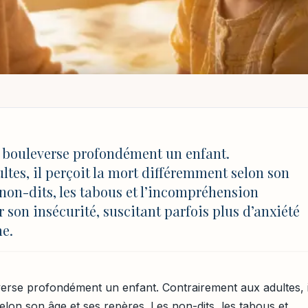
NT
EMENT
/
ACCOMPAGNER LE DEUIL CHEZ L’ENFANT EN CONFIANCE
uil chez l’enfant en
r bouleverse profondément un enfant.
tes, il perçoit la mort différemment selon son
 non-dits, les tabous et l’incompréhension
 son insécurité, suscitant parfois plus d’anxiété
me.
ure
MAJ 4 août 2026 à 17:03
verse profondément un enfant. Contrairement aux adultes, i
elon son âge et ses repères. Les non-dits, les tabous et