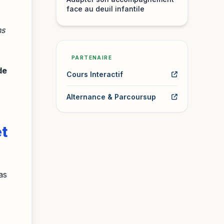
face au deuil infantile
ns
PARTENAIRE
de
Cours Interactif
Alternance & Parcoursup
et
as