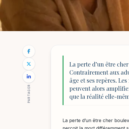
PSYCHOLOGIE DE L'ENFANT ET DÉVELOPPEME
NOTRE BLOG
/
PSYCHOLOGIE DE L'ENFANT ET DÉVELOPP
Accompagner le de
La perte d’un être che
Contrairement aux adul
confiance
âge et ses repères. Les
PARTAGER
peuvent alors amplifier
que la réalité elle-mê
Par
Sophie Lambert
8 décembre 2025
12 min de lect
La perte d’un être cher boule
perçoit la mort différemment s