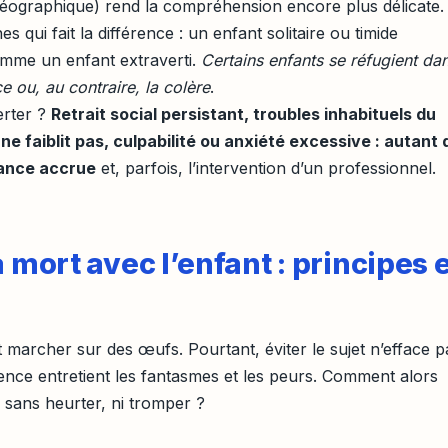
éographique) rend la compréhension encore plus délicate.
s qui fait la différence : un enfant solitaire ou timide
omme un enfant extraverti.
Certains enfants se réfugient da
ce ou, au contraire, la colère
.
erter ?
Retrait social persistant, troubles inhabituels du
e faiblit pas, culpabilité ou anxiété excessive : autant 
ilance accrue
et, parfois, l’intervention d’un professionnel.
a mort avec l’enfant : principes 
 marcher sur des œufs. Pourtant, éviter le sujet n’efface p
ilence entretient les fantasmes et les peurs. Comment alors
sans heurter, ni tromper ?