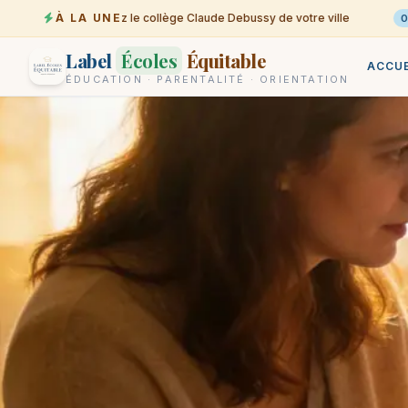
À LA UNE
Trouvez le collège Claude Debussy de votre ville
07-08
06-0
Label
Écoles
Équitable
ACCUE
ÉDUCATION · PARENTALITÉ · ORIENTATION