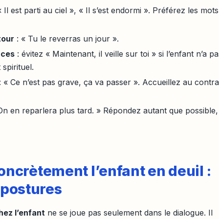
« Il est parti au ciel », « Il s’est endormi ». Préférez les mots
tour
: « Tu le reverras un jour ».
nces
: évitez « Maintenant, il veille sur toi » si l’enfant n’a p
pirituel.
: « Ce n’est pas grave, ça va passer ». Accueillez au contra
On en reparlera plus tard. » Répondez autant que possible,
crètement l’enfant en deuil :
t postures
hez l’enfant
ne se joue pas seulement dans le dialogue. Il