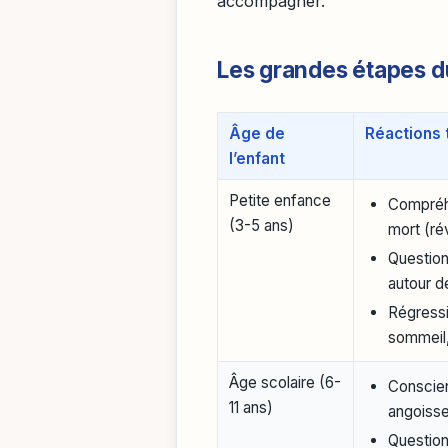
accompagner.
Les grandes étapes du 
Âge de
Réactions 
l’enfant
Petite enfance
Compréhe
(3-5 ans)
mort (rév
Question
autour d
Régressi
sommeil,
Âge scolaire (6-
Conscienc
11 ans)
angoisse
Question