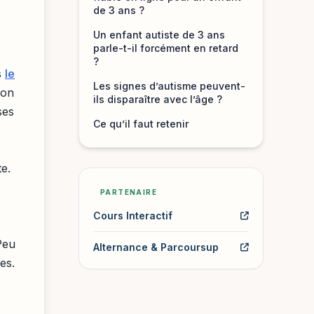
de 3 ans ?
Un enfant autiste de 3 ans
parle-t-il forcément en retard
?
s
le
Les signes d’autisme peuvent-
ion
ils disparaître avec l’âge ?
ses
Ce qu’il faut retenir
e.
PARTENAIRE
Cours Interactif
Peu
Alternance & Parcoursup
es.