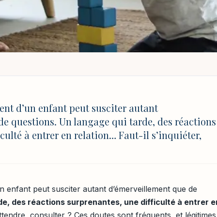
NT
EMENT
/
AUTISME : SIGNES D’ALERTE CHEZ L’ENFANT DE 3 ANS
’alerte chez l’enfant 
ent d’un enfant peut susciter autant
e questions. Un langage qui tarde, des réactions
culté à entrer en relation… Faut-il s’inquiéter,
MAJ 4 août 2026 à 17:03
n enfant peut susciter autant d’émerveillement que de
de, des réactions surprenantes, une difficulté à entrer e
attendre, consulter ? Ces doutes sont fréquents, et légitimes