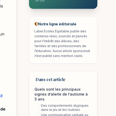
un clic.
is
Notre ligne éditoriale
Label Écoles Équitable publie des
’un
contenus relus, sourcés et pensés
pour l’intérêt des élèves, des
familles et des professionnels de
l’éducation. Aucun article sponsorisé
n’est publié sans mention claire.
Dans cet article
Quels sont les principaux
signes d’alerte de l’autisme à
la
3 ans
Des comportements atypiques
 de
dans le jeu et les routines
Une communication verbale ou