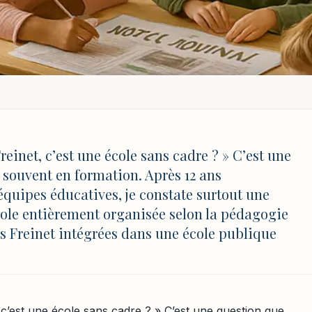
TE
SSITE
/
ÉCOLE PÉDAGOGIE FREINET : REPÈRES ET PRATIQUES CONCRÈTE
reinet : repères et
reinet, c’est une école sans cadre ? » C’est une
 souvent en formation. Après 12 ans
tes
uipes éducatives, je constate surtout une
ole entièrement organisée selon la pédagogie
es Freinet intégrées dans une école publique
MAJ 4 août 2026 à 17:03
 c’est une école sans cadre ? » C’est une question que