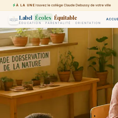
À LA UNE
Trouvez le collège Claude Debussy de votre ville
07-08
Label
Écoles
Équitable
ACCUE
ÉDUCATION · PARENTALITÉ · ORIENTATION