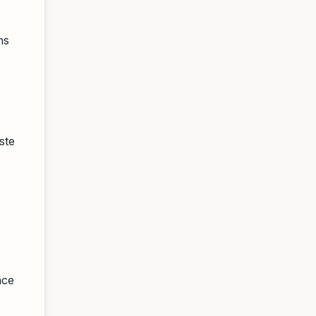
ns
ste
nce