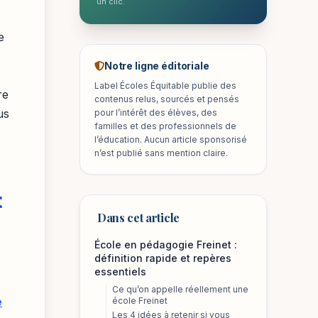
un clic.
e
s
Notre ligne éditoriale
Label Écoles Équitable publie des
re
contenus relus, sourcés et pensés
us
pour l’intérêt des élèves, des
familles et des professionnels de
l’éducation. Aucun article sponsorisé
n’est publié sans mention claire.
t
Dans cet article
École en pédagogie Freinet :
définition rapide et repères
essentiels
Ce qu’on appelle réellement une
e
école Freinet
Les 4 idées à retenir si vous