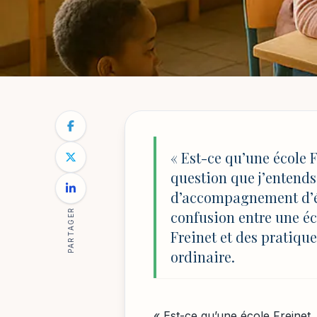
SCOLARITÉ : PARCOURS, CONSEILS ET RÉUSSI
NOTRE BLOG
/
SCOLARITÉ : PARCOURS, CONSEILS ET RÉU
École pédagogie F
« Est-ce qu’une école F
question que j’entends
pratiques concrè
d’accompagnement d’éq
PARTAGER
confusion entre une éc
Freinet et des pratiqu
Par
Sophie Lambert
16 mai 2026
33 min de lecture
ordinaire.
« Est-ce qu’une école Freinet,