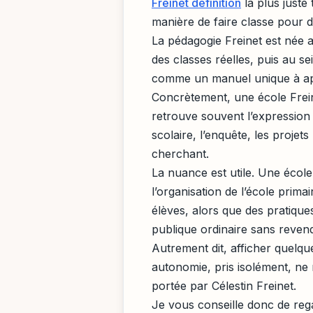
Freinet définition
la plus juste
manière de faire classe pour 
La pédagogie Freinet est née av
des classes réelles, puis au
comme un manuel unique à app
Concrètement, une école Freine
retrouve souvent l’expression l
scolaire, l’enquête, les proje
cherchant.
La nuance est utile. Une écol
l’organisation de l’école prima
élèves, alors que des pratique
publique ordinaire sans reven
Autrement dit, afficher quelque
autonomie, pris isolément, ne 
portée par Célestin Freinet.
Je vous conseille donc de rega