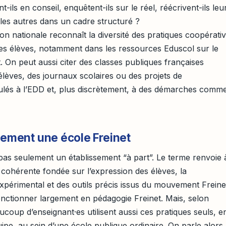
nt-ils en conseil, enquêtent-ils sur le réel, réécrivent-ils leu
 les autres dans un cadre structuré ?
on nationale reconnaît la diversité des pratiques coopérati
on des élèves, notamment dans les ressources Eduscol sur le
t. On peut aussi citer des classes publiques françaises
lèves, des journaux scolaires ou des projets de
ulés à l’EDD et, plus discrètement, à des démarches comme
lement une école Freinet
pas seulement un établissement “à part”. Le terme renvoie 
cohérente fondée sur l’expression des élèves, la
xpérimental et des outils précis issus du mouvement Freine
onctionner largement en pédagogie Freinet. Mais, selon
coup d’enseignant·es utilisent aussi ces pratiques seuls, e
pe, au sein d’une école publique ordinaire. On parle alors