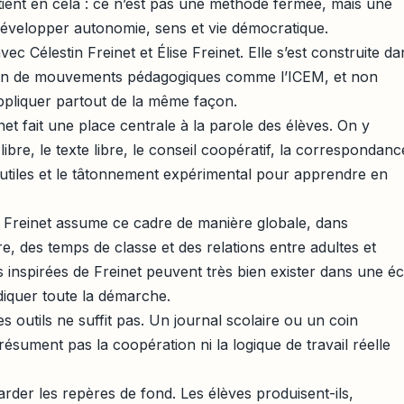
 tient en cela : ce n’est pas une méthode fermée, mais une
développer autonomie, sens et vie démocratique.
ec Célestin Freinet et Élise Freinet. Elle s’est construite da
 sein de mouvements pédagogiques comme l’ICEM, et non
liquer partout de la même façon.
t fait une place centrale à la parole des élèves. On y
ibre, le texte libre, le conseil coopératif, la correspondanc
ts utiles et le tâtonnement expérimental pour apprendre en
e Freinet assume ce cadre de manière globale, dans
ire, des temps de classe et des relations entre adultes et
s inspirées de Freinet peuvent très bien exister dans une é
diquer toute la démarche.
s outils ne suffit pas. Un journal scolaire ou un coin
résument pas la coopération ni la logique de travail réelle
rder les repères de fond. Les élèves produisent-ils,