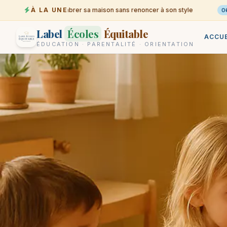
Désencombrer sa maison sans renoncer à son style
À LA UNE
06-08
06-0
Label
Écoles
Équitable
ACCUE
ÉDUCATION · PARENTALITÉ · ORIENTATION