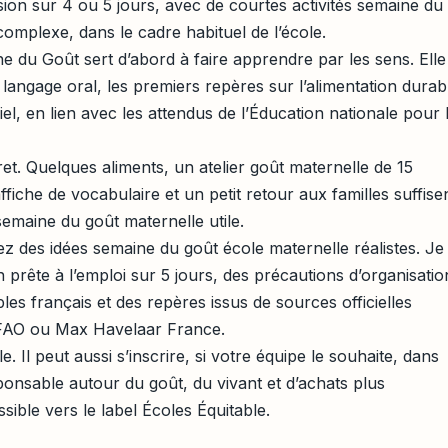
ion sur 4 ou 5 jours, avec de courtes activités semaine du
complexe, dans le cadre habituel de l’école.
e du Goût sert d’abord à faire apprendre par les sens. Elle
langage oral, les premiers repères sur l’alimentation durab
oriel, en lien avec les attendus de l’Éducation nationale pour 
t. Quelques aliments, un atelier goût maternelle de 15
ffiche de vocabulaire et un petit retour aux familles suffise
emaine du goût maternelle utile.
ez des idées semaine du goût école maternelle réalistes. Je
rête à l’emploi sur 5 jours, des précautions d’organisatio
les français et des repères issus de sources officielles
FAO ou Max Havelaar France.
e. Il peut aussi s’inscrire, si votre équipe le souhaite, dans
nsable autour du goût, du vivant et d’achats plus
sible vers le label Écoles Équitable.