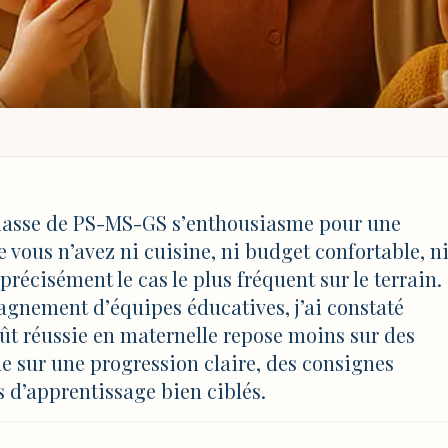
DU GOÛT MATERNELLE : IDÉES SIMPLES ET PROGRESSION SUR 5 JOURS
maternelle : idées si
lasse de PS-MS-GS s’enthousiasme pour une
vous n’avez ni cuisine, ni budget confortable, n
r 5 jours
précisément le cas le plus fréquent sur le terrain.
gnement d’équipes éducatives, j’ai constaté
t réussie en maternelle repose moins sur des
MAJ 4 août 2026 à 17:03
e sur une progression claire, des consignes
s d’apprentissage bien ciblés.