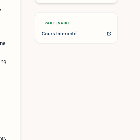
,
PARTENAIRE
Cours Interactif
une
inq
nts