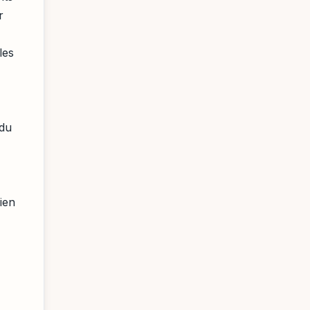
r
les
 du
ien