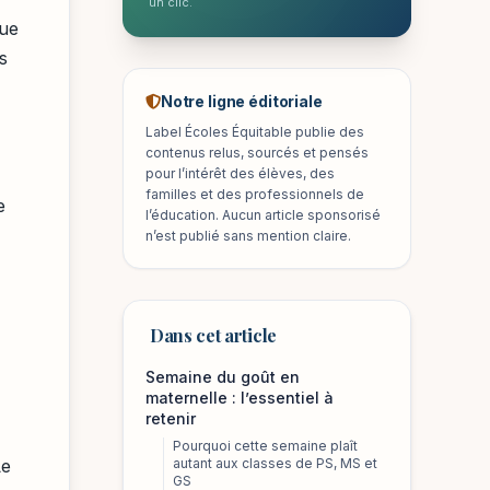
un clic.
que
s
Notre ligne éditoriale
Label Écoles Équitable publie des
contenus relus, sourcés et pensés
pour l’intérêt des élèves, des
familles et des professionnels de
e
l’éducation. Aucun article sponsorisé
n’est publié sans mention claire.
Dans cet article
Semaine du goût en
maternelle : l’essentiel à
retenir
Pourquoi cette semaine plaît
Le
autant aux classes de PS, MS et
GS