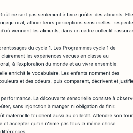
oût ne sert pas seulement à faire goûter des aliments. Elle
langage oral, affiner leurs perceptions sensorielles, respecte
d’où viennent les aliments, dans un cadre collectif rassura
pprentissages du cycle 1. Les Programmes cycle 1 de
nt clairement les expériences vécues en classe au
ral, à l’exploration du monde et au vivre ensemble.
elle enrichit le vocabulaire. Les enfants nomment des
couleurs et des odeurs, puis comparent, décrivent et justifi
la performance. La découverte sensorielle consiste à observ
oûter, sans injonction à manger ni obligation de finir.
ût maternelle touchent aussi au collectif. Attendre son tour
de et accepter qu’on n’aime pas tous la même chose
différences.