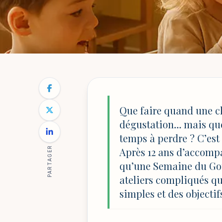
ÉDUCATION ET VIE DE FAMILLE
NOTRE BLOG
/
ÉDUCATION ET VIE DE FAMILLE
/
SEMAINE 
Semaine du goût 
Que faire quand une c
dégustation… mais que 
et progression su
temps à perdre ? C’est 
PARTAGER
Après 12 ans d’accompa
qu’une Semaine du Goû
Par
Sophie Lambert
14 mai 2026
33 min de lecture
ateliers compliqués qu
simples et des objectif