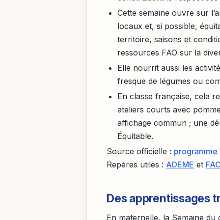
Cette semaine ouvre sur l’a
locaux et, si possible, équit
territoire, saisons et cond
ressources FAO sur la diver
Elle nourrit aussi les activi
fresque de légumes ou compo
En classe française, cela r
ateliers courts avec pomme,
affichage commun ; une dém
Équitable.
Source officielle :
programme d
Repères utiles :
ADEME
et
FA
Des apprentissages tr
En maternelle, la Semaine du g