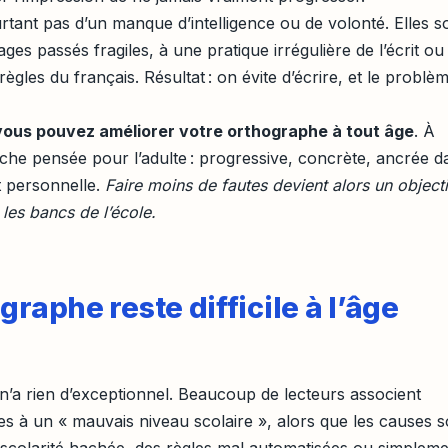
urtant pas d’un manque d’intelligence ou de volonté. Elles s
ges passés fragiles, à une pratique irrégulière de l’écrit ou
règles du français. Résultat : on évite d’écrire, et le problè
vous pouvez améliorer votre orthographe à tout âge
. À
che pensée pour l’adulte : progressive, concrète, ancrée d
et personnelle.
Faire moins de fautes devient alors un objecti
 les bancs de l’école.
graphe reste difficile à l’âge
e n’a rien d’exceptionnel. Beaucoup de lecteurs associent
lles à un « mauvais niveau scolaire », alors que les causes s
scolarité hachée, des règles mal automatisées ou simplem