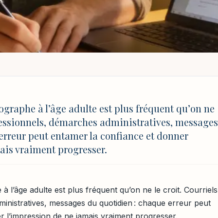
TE
/
AMÉLIORER SON ORTHOGRAPHE À L’ÂGE ADULTE : MÉTHODES EFFIC
DURABLES
ographe à l’âge adulte est plus fréquent qu’on ne
hographe à l’âge adul
ofessionnels, démarches administratives, messages
erreur peut entamer la confiance et donner
s et conseils durabl
ais vraiment progresser.
MAJ 4 août 2026 à 17:03
à l’âge adulte est plus fréquent qu’on ne le croit. Courriels
inistratives, messages du quotidien : chaque erreur peut
r l’impression de ne jamais vraiment progresser.