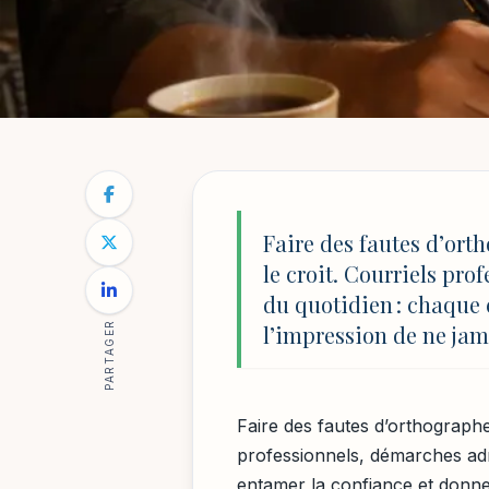
SCOLARITÉ : PARCOURS, CONSEILS ET RÉUSSI
NOTRE
/
SCOLARITÉ : PARCOURS, CONSEILS ET
BLOG
RÉUSSITE
Faire des fautes d’orth
Améliorer son ort
le croit. Courriels pr
du quotidien : chaque 
méthodes efficace
PARTAGER
l’impression de ne jam
Par
Sophie Lambert
4 février 2026
9 min de lecture
Faire des fautes d’orthographe 
professionnels, démarches adm
entamer la confiance et donne