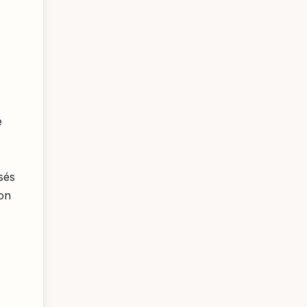
e
sés
 on