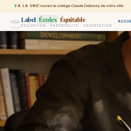
À LA UNE
Trouvez le collège Claude Debussy de votre ville
07-08
Label
Écoles
Équitable
ACCUE
ÉDUCATION · PARENTALITÉ · ORIENTATION