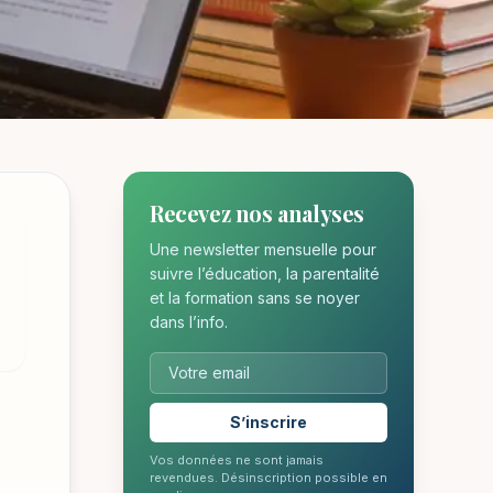
ACES ET CONSEILS
Recevez nos analyses
Une newsletter mensuelle pour
te :
suivre l’éducation, la parentalité
et la formation sans se noyer
es
dans l’info.
S’inscrire
Vos données ne sont jamais
revendues. Désinscription possible en