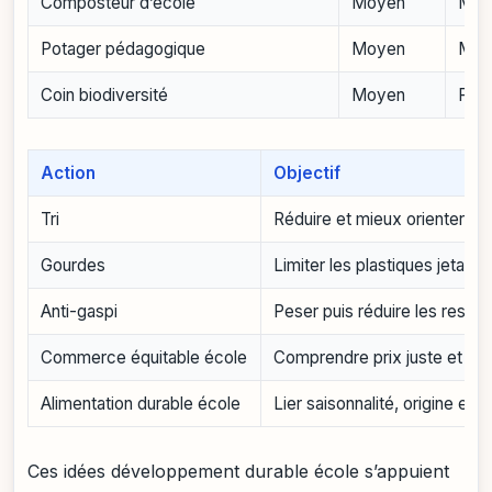
Composteur d’école
Moyen
Moy
Potager pédagogique
Moyen
Moy
Coin biodiversité
Moyen
Faib
Action
Objectif
Tri
Réduire et mieux orienter le
Gourdes
Limiter les plastiques jetable
Anti-gaspi
Peser puis réduire les restes
Commerce équitable école
Comprendre prix juste et fili
Alimentation durable école
Lier saisonnalité, origine et s
Ces idées développement durable école s’appuient