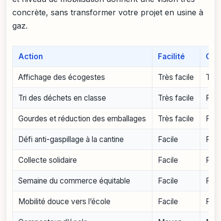
concrète, sans transformer votre projet en usine à
gaz.
Action
Facilité
Coû
Affichage des écogestes
Très facile
Très
Tri des déchets en classe
Très facile
Faib
Gourdes et réduction des emballages
Très facile
Faib
Défi anti-gaspillage à la cantine
Facile
Faib
Collecte solidaire
Facile
Faib
Semaine du commerce équitable
Facile
Faib
Mobilité douce vers l’école
Facile
Faib