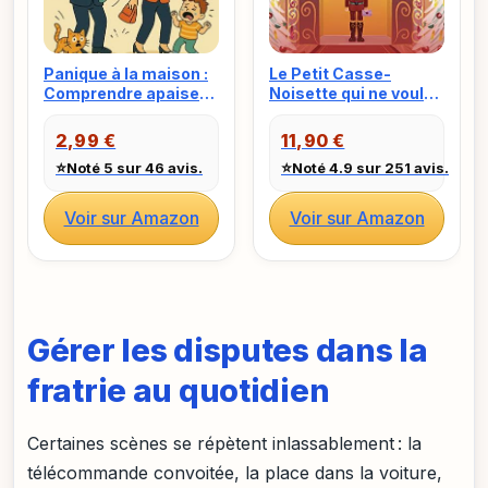
Panique à la maison :
Le Petit Casse-
Comprendre apaiser
Noisette qui ne voulait
et transformer les
plus avoir peur
crises du quotidien
2,99 €
11,90 €
(0-6 ans)
⭐
⭐
Noté 5 sur 46 avis.
Noté 4.9 sur 251 avis.
Voir sur Amazon
Voir sur Amazon
Gérer les disputes dans la
fratrie au quotidien
Certaines scènes se répètent inlassablement : la
télécommande convoitée, la place dans la voiture,