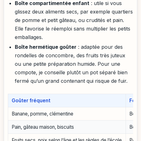
Boîte compartimentée enfant
: utile si vous
glissez deux aliments secs, par exemple quartiers
de pomme et petit gâteau, ou crudités et pain.
Elle favorise le réemploi sans multiplier les petits
emballages.
Boîte hermétique goûter
: adaptée pour des
rondelles de concombre, des fruits très juteux
ou une petite préparation humide. Pour une
compote, je conseille plutôt un pot séparé bien
fermé qu’un grand contenant qui risque de fuir.
Goûter fréquent
Form
Banane, pomme, clémentine
Boîte
Pain, gâteau maison, biscuits
Boîte
Fruits secs, noix selon l’âge et les règles de l’école
Petit