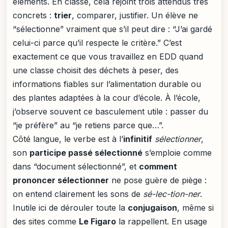
éléments. En classe, cela rejoint trois attendus très
concrets :
trier
, comparer, justifier. Un élève ne
“sélectionne” vraiment que s’il peut dire : “J’ai gardé
celui-ci parce qu’il respecte le critère.” C’est
exactement ce que vous travaillez en EDD quand
une classe choisit des déchets à peser, des
informations fiables sur l’alimentation durable ou
des plantes adaptées à la cour d’école. À l’école,
j’observe souvent ce basculement utile : passer du
“je préfère” au “je retiens parce que…”.
Côté langue, le verbe est à l’
infinitif
sélectionner
,
son
participe passé sélectionné
s’emploie comme
dans “document sélectionné”, et
comment
prononcer sélectionner
ne pose guère de piège :
on entend clairement les sons de
sé-lec-tion-ner
.
Inutile ici de dérouler toute la
conjugaison
, même si
des sites comme
Le Figaro
la rappellent. En usage