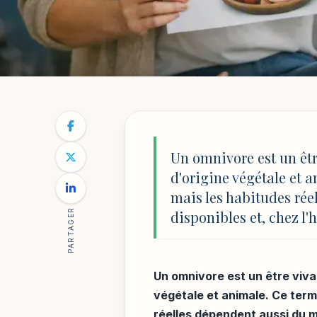
ÉDUCATION & INNOVATIONS
NOTRE BLOG
/
ÉDUCATION & INNOVATIONS
/
OMNIVORE :
Omnivore : défini
Un omnivore est un être
d'origine végétale et 
usages en classe
mais les habitudes rée
PARTAGER
disponibles et, chez l'
Par
Mathilde Reynaud
6 mai 2026
14 min de lecture
Un omnivore est un être vivan
végétale et animale. Ce term
réelles dépendent aussi du m