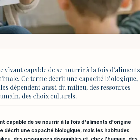
 DÉFINITION SIMPLE, EXEMPLES ET USAGES EN CLASSE
tion simple, exemple
 vivant capable de se nourrir à la fois d'aliments
animale. Ce terme décrit une capacité biologique,
lles dépendent aussi du milieu, des ressources
humain, des choix culturels.
MAJ 4 août 2026 à 17:03
t capable de se nourrir à la fois d'aliments d'origine
e décrit une capacité biologique, mais les habitudes
ilieu, des ressources disponibles et, chez l'humain, des