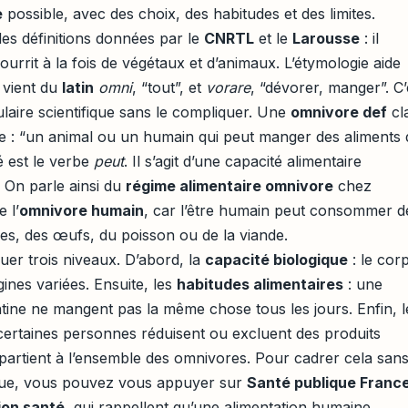
e
possible, avec des choix, des habitudes et des limites.
es définitions données par le
CNRTL
et le
Larousse
: il
ourrit à la fois de végétaux et d’animaux. L’étymologie aide
 vient du
latin
omni
, “tout”, et
vorare
, “dévorer, manger”. C’
ulaire scientifique sans le compliquer. Une
omnivore def
cla
e : “un animal ou un humain qui peut manger des aliments 
lé est le verbe
peut
. Il s’agit d’une capacité alimentaire
. On parle ainsi du
régime alimentaire omnivore
chez
 l’
omnivore humain
, car l’être humain peut consommer d
mes, des œufs, du poisson ou de la viande.
nguer trois niveaux. D’abord, la
capacité biologique
: le cor
gines variées. Ensuite, les
habitudes alimentaires
: une
tine ne mangent pas la même chose tous les jours. Enfin, l
certaines personnes réduisent ou excluent des produits
artient à l’ensemble des omnivores. Pour cadrer cela san
fique, vous pouvez vous appuyer sur
Santé publique Franc
ion santé
, qui rappellent qu’une alimentation humaine