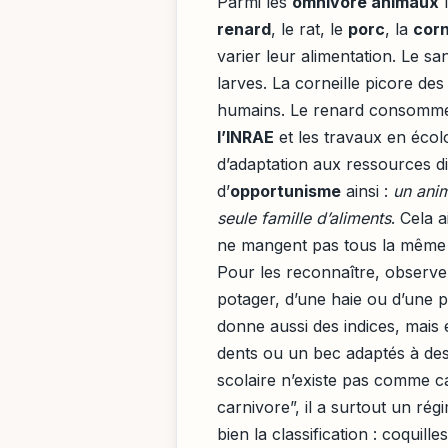
Parmi les
omnivore animaux
l
renard
, le rat, le
porc
, la
corn
varier leur alimentation. Le sa
larves. La corneille picore des
humains. Le renard consomme 
l’INRAE
et les travaux en écol
d’adaptation aux ressources di
d’
opportunisme
ainsi :
un anim
seule famille d’aliments
. Cela 
ne mangent pas tous la même c
Pour les reconnaître, observe
potager, d’une haie ou d’une 
donne aussi des indices, mais 
dents ou un bec adaptés à des
scolaire n’existe pas comme ca
carnivore”, il a surtout un ré
bien la classification : coquill