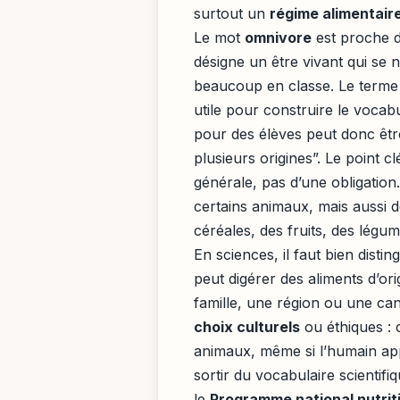
surtout un
régime alimentair
Le mot
omnivore
est proche d
désigne un être vivant qui se n
beaucoup en classe. Le terme
utile pour construire le vocab
pour des élèves peut donc êtr
plusieurs origines”. Le point c
générale, pas d’une obligation
certains animaux, mais aussi de
céréales, des fruits, des légu
En sciences, il faut bien disti
peut digérer des aliments d’ori
famille, une région ou une can
choix culturels
ou éthiques : 
animaux, même si l’humain app
sortir du vocabulaire scienti
le
Programme national nutrit