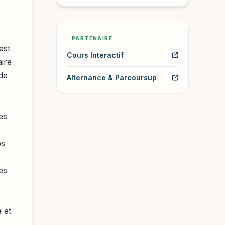
PARTENAIRE
est
Cours Interactif
ire
de
Alternance & Parcoursup
es
ps
es
s
e
et