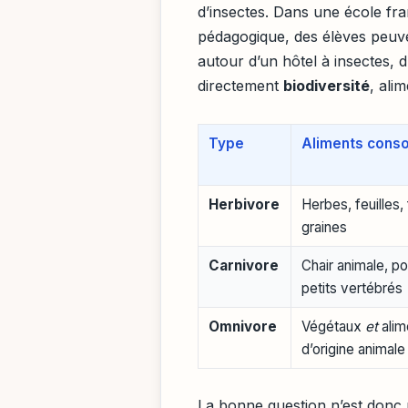
d’insectes. Dans une école fra
pédagogique, des élèves peuven
autour d’un hôtel à insectes, 
directement
biodiversité
, ali
Type
Aliments con
Herbivore
Herbes, feuilles, 
graines
Carnivore
Chair animale, p
petits vertébrés
Omnivore
Végétaux
et
alim
d’origine animale
La bonne question n’est donc