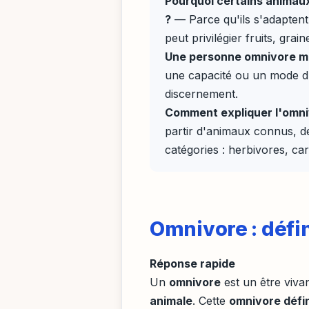
Pourquoi certains animau
?
— Parce qu'ils s'adaptent
peut privilégier fruits, gra
Une personne omnivore ma
une capacité ou un mode d'a
discernement.
Comment expliquer l'omniv
partir d'animaux connus, de
catégories : herbivores, ca
Omnivore : défin
Réponse rapide
Un
omnivore
est un être viva
animale
. Cette
omnivore défin