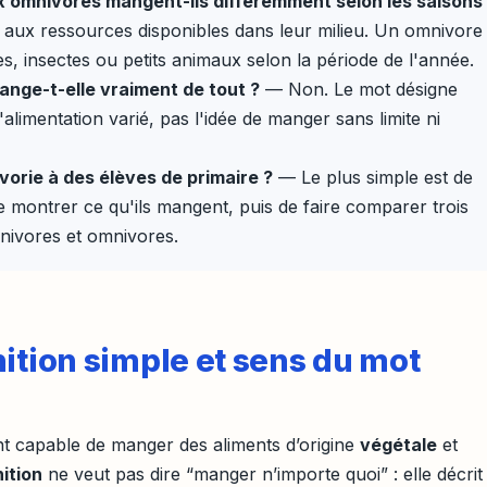
x omnivores mangent-ils différemment selon les saisons
 aux ressources disponibles dans leur milieu. Un omnivore
ines, insectes ou petits animaux selon la période de l'année.
nge-t-elle vraiment de tout ?
— Non. Le mot désigne
limentation varié, pas l'idée de manger sans limite ni
orie à des élèves de primaire ?
— Le plus simple est de
 montrer ce qu'ils mangent, puis de faire comparer trois
rnivores et omnivores.
ition simple et sens du mot
nt capable de manger des aliments d’origine
végétale
et
ition
ne veut pas dire “manger n’importe quoi” : elle décrit