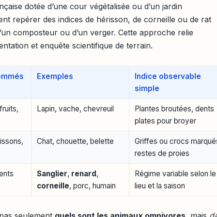
nçaise dotée d’une cour végétalisée ou d’un jardin
t repérer des indices de hérisson, de corneille ou de rat
d’un composteur ou d’un verger. Cette approche relie
mentation et enquête scientifique de terrain.
sommés
Exemples
Indice observable
simple
fruits,
Lapin, vache, chevreuil
Plantes broutées, dents
plates pour broyer
oissons,
Chat, chouette, belette
Griffes ou crocs marqué
restes de proies
ents
Sanglier
,
renard
,
Régime variable selon le
corneille
, porc, humain
lieu et la saison
 pas seulement
quels sont les animaux omnivores
, mais
d