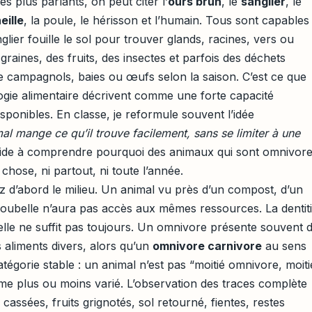
es plus parlants, on peut citer l’
ours brun
, le
sanglier
, le
eille
, la poule, le hérisson et l’humain. Tous sont capables
nglier fouille le sol pour trouver glands, racines, vers ou
 graines, des fruits, des insectes et parfois des déchets
campagnols, baies ou œufs selon la saison. C’est ce que
ogie alimentaire décrivent comme une forte capacité
sponibles. En classe, je reformule souvent l’idée
al mange ce qu’il trouve facilement, sans se limiter à une
aide à comprendre pourquoi des animaux qui sont omnivor
hose, ni partout, ni toute l’année.
z d’abord le milieu. Un animal vu près d’un compost, d’un
poubelle n’aura pas accès aux mêmes ressources. La dentit
elle ne suffit pas toujours. Un omnivore présente souvent 
 aliments divers, alors qu’un
omnivore carnivore
au sens
tégorie stable : un animal n’est pas “moitié omnivore, moiti
gime plus ou moins varié. L’observation des traces complète
es cassées, fruits grignotés, sol retourné, fientes, restes