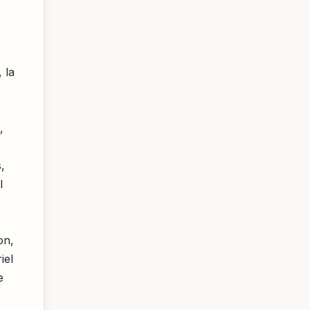
 la
,
,
l
on,
iel
e