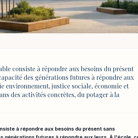
PEMENT DURABLE À L'ÉCOLE : DÉFINITION ET EXEMPLES
durable à l'école :
ble consiste à répondre aux besoins du présent
capacité des générations futures à répondre aux
mples
relie environnement, justice sociale, économie et
ans des activités concrètes, du potager à la
J 4 août 2026 à 17:03
nsiste à répondre aux besoins du présent sans
 générations futures à répondre aux leurs. À l'école, c