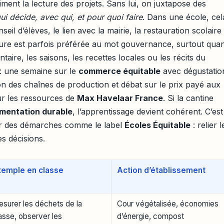
iment la lecture des projets. Sans lui, on juxtapose des
ui décide, avec qui, et pour quoi faire
. Dans une école, cel
eil d’élèves, le lien avec la mairie, la restauration scolaire
lture est parfois préférée au mot gouvernance, surtout qua
ntaire, les saisons, les recettes locales ou les récits du
 : une semaine sur le
commerce équitable
avec dégustatio
on des chaînes de production et débat sur le prix payé aux
ur les ressources de
Max Havelaar France
. Si la cantine
imentation durable
, l’apprentissage devient cohérent. C’est
 par des démarches comme le label
Écoles Équitable
: relier l
es décisions.
xemple en classe
Action d’établissement
surer les déchets de la
Cour végétalisée, économies
asse, observer les
d’énergie, compost