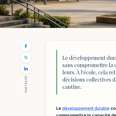
ÉDUCATION & INNOVATIONS
NOTRE BLOG
/
ÉDUCATION & INNOVATIONS
/
LE DÉVELOP
Le développement 
Le développement dura
sans compromettre la 
définition et exe
leurs. À l'école, cela 
PARTAGER
décisions collectives d
cantine.
Par
Sophie Lambert
6 mai 2026
19 min de lecture
MA
Le
développement durable
co
compromettre la capacité des