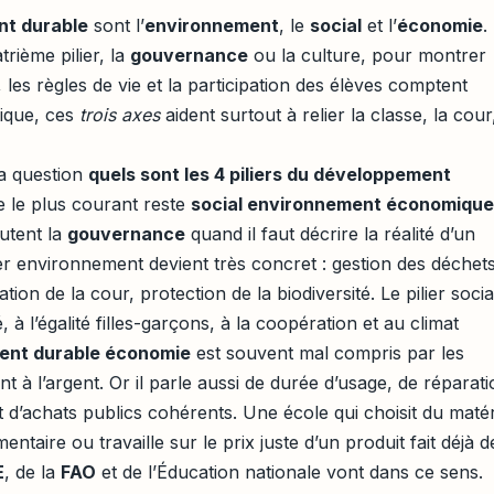
nt durable
sont l’
environnement
, le
social
et l’
économie
.
trième pilier, la
gouvernance
ou la culture, pour montrer
s, les règles de vie et la participation des élèves comptent
tique, ces
trois axes
aident surtout à relier la classe, la cour,
a question
quels sont les 4 piliers du développement
le le plus courant reste
social environnement économique
utent la
gouvernance
quand il faut décrire la réalité d’un
lier environnement devient très concret : gestion des déchets
tion de la cour, protection de la biodiversité. Le pilier socia
é, à l’égalité filles-garçons, à la coopération et au climat
ent durable économie
est souvent mal compris par les
nt à l’argent. Or il parle aussi de durée d’usage, de réparati
d’achats publics cohérents. Une école qui choisit du matér
mentaire ou travaille sur le prix juste d’un produit fait déjà d
E
, de la
FAO
et de l’Éducation nationale vont dans ce sens.