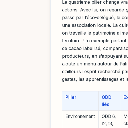
Le quatrième pilier change vra
actions. Avec lui, on regarde
q
passe par l’éco-délégué, le cons
une association locale. La cu
on travaille le patrimoine alime
territoire. Un exemple parlant
de cacao labellisé, comparais
producteurs, en s’appuyant s
ajoute un menu autour de l’
al
d’ailleurs l’esprit recherché
gestes, les apprentissages et l
Pilier
ODD
E
liés
Environnement
ODD 6,
Me
12, 13,
cl