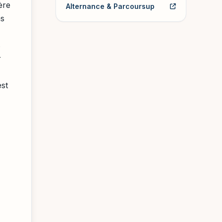
ière
Alternance & Parcoursup
s
s
r
est