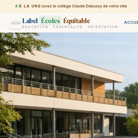
À LA UNE
Trouvez le collège Claude Debussy de votre ville
07-08
Label
Écoles
Équitable
ACCUE
ÉDUCATION · PARENTALITÉ · ORIENTATION