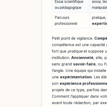
Essai scientifique
essai, te
ou pédagogique
manipula
Parcours
pratique
professionnel
experti
Petit point de vigilance.
Compé
compétence est une capacité p
fort que
pratique
et suppose u
institution.
Ancienneté
, elle,
sans grand
savoir-faire
, ou l
l’angle. Une équipe qui instal
une
expérimentation
. Les él
son
expérience professionne
projets de ce type, parfois d
Comment l’appliquer dans votr
avant toute rédaction, par ex