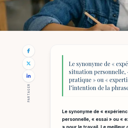
ÉDUCATION & INNOVATIONS
NOTRE BLOG
/
ÉDUCATION & INNOVATIONS
/
EXPÉRIENCE
Expérience synon
Le synonyme de « expéri
situation personnelle, 
contexte
pratique » ou « experti
PARTAGER
l’intention de la phras
Par
Mathilde Reynaud
6 mai 2026
13 min de lecture
Le synonyme de « expérience 
personnelle, « essai » ou « 
» pour le travail. Le meilleu