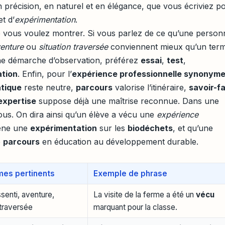
 précision, en naturel et en élégance, que vous écriviez p
t d’
expérimentation
.
vous voulez montrer. Si vous parlez de ce qu’une person
enture
ou
situation traversée
conviennent mieux qu’un ter
une démarche d’observation, préférez
essai
,
test
,
ation
. Enfin, pour l’
expérience professionnelle synonym
atique
reste neutre,
parcours
valorise l’itinéraire,
savoir-fa
expertise
suppose déjà une maîtrise reconnue. Dans une
lous. On dira ainsi qu’un élève a vécu une
expérience
mène une
expérimentation
sur les
biodéchets
, et qu’une
e
parcours
en éducation au développement durable.
es pertinents
Exemple de phrase
senti, aventure,
La visite de la ferme a été un
vécu
 traversée
marquant pour la classe.