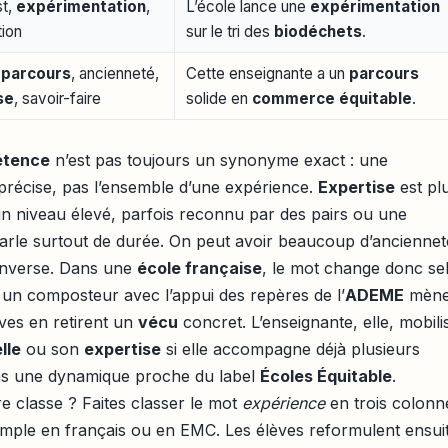
st,
expérimentation
,
L’école lance une
expérimentation
tion
sur le tri des
biodéchets
.
,
parcours
, ancienneté,
Cette enseignante a un
parcours
se
, savoir-faire
solide en
commerce équitable
.
tence
n’est pas toujours un synonyme exact : une
récise, pas l’ensemble d’une expérience.
Expertise
est pl
n niveau élevé, parfois reconnu par des pairs ou une
 parle surtout de durée. On peut avoir beaucoup d’anciennet
’inverse. Dans une
école française
, le mot change donc se
le un composteur avec l’appui des repères de l’
ADEME
mèn
èves en retirent un
vécu
concret. L’enseignante, elle, mobili
lle
ou son
expertise
si elle accompagne déjà plusieurs
ans une dynamique proche du label
Écoles Équitable
.
e classe ? Faites classer le mot
expérience
en trois colonn
emple en français ou en EMC. Les élèves reformulent ensui