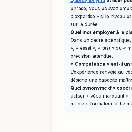
Quel synonyme
utiliser po
phrase, vous pouvez employ
« expertise » si le niveau e
sur la durée.
Quel mot employer à la pl
Dans un cadre scientifique,
», « essai », « test » ou « 
précision attendue.
« Compétence » est-il un
L’expérience renvoie au vé
désigne une capacité maîtri
Quel synonyme d’« expéri
utiliser « vécu marquant »,
moment formateur ». Le mei