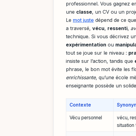
professionnel. Vous gagnez en
une
classe
, un CV ou un proje
Le
mot juste
dépend de ce que 
a traversé,
vécu
,
ressenti
,
av
technique. Si vous décrivez 
expérimentation
ou
manipul
tout se joue sur le niveau :
pr
insiste sur l’action, tandis que
phrase, le bon mot évite les f
enrichissante
, qu’une école 
enseignante possède un solid
Contexte
Synonym
Vécu personnel
vécu, res
situation