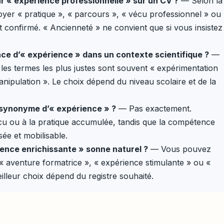
ur « expérience professionnelle » sur un CV ?
— Selon la
er « pratique », « parcours », « vécu professionnel » ou
st confirmé. « Ancienneté » ne convient que si vous insistez
ace d’« expérience » dans un contexte scientifique ?
—
 les termes les plus justes sont souvent « expérimentation
manipulation ». Le choix dépend du niveau scolaire et de la
 synonyme d’« expérience » ?
— Pas exactement.
cu ou à la pratique accumulée, tandis que la compétence
sée et mobilisable.
ence enrichissante » sonne naturel ?
— Vous pouvez
 « aventure formatrice », « expérience stimulante » ou «
lleur choix dépend du registre souhaité.