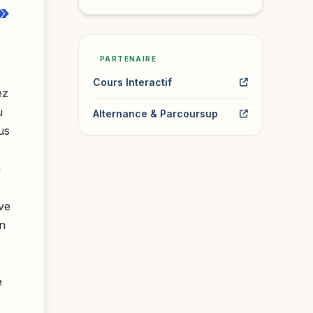
»
PARTENAIRE
Cours Interactif
ez
u
Alternance & Parcoursup
us
n
ève
on
e