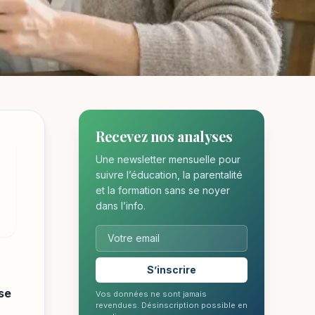
Recevez nos analyses
n le
Une newsletter mensuelle pour
suivre l’éducation, la parentalité
et la formation sans se noyer
dans l’info.
S’inscrire
ise
Vos données ne sont jamais
revendues. Désinscription possible en