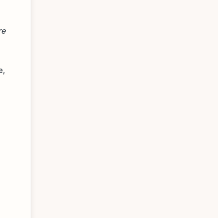
re
e,