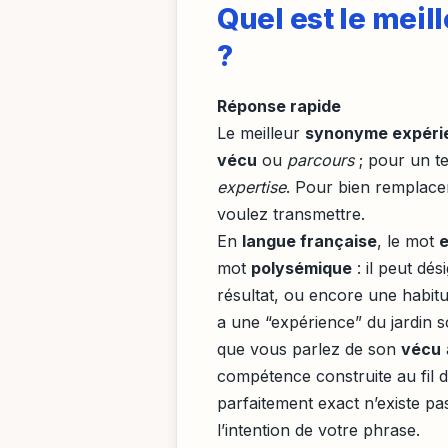
Quel est le mei
?
Réponse rapide
Le meilleur
synonyme expéri
vécu
ou
parcours
; pour un t
expertise
. Pour bien remplacer
voulez transmettre.
En
langue française
, le mot
mot
polysémique
: il peut dé
résultat, ou encore une habit
a une “expérience” du jardin 
que vous parlez de son
vécu
compétence construite au fil 
parfaitement exact n’existe pa
l’intention de votre phrase.