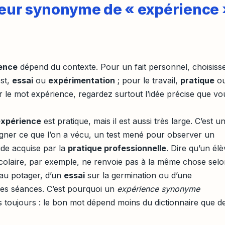
lleur synonyme de « expérience 
ence
dépend du contexte. Pour un fait personnel, choisiss
est,
essai
ou
expérimentation
; pour le travail,
pratique
o
 le mot expérience, regardez surtout l’idée précise que vo
expérience
est pratique, mais il est aussi très large. C’est u
signer ce que l’on a vécu, un test mené pour observer un
ude acquise par la
pratique professionnelle
. Dire qu’un él
scolaire, par exemple, ne renvoie pas à la même chose sel
au potager, d’un
essai
sur la germination ou d’une
des séances. C’est pourquoi un
expérience synonyme
s toujours : le bon mot dépend moins du dictionnaire que d