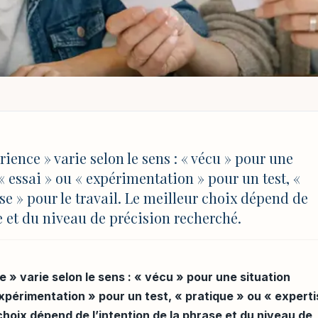
 SYNONYME : LE BON MOT SELON LE CONTEXTE
yme : le bon mot selo
ence » varie selon le sens : « vécu » pour une
« essai » ou « expérimentation » pour un test, «
se » pour le travail. Le meilleur choix dépend de
e et du niveau de précision recherché.
MAJ 4 août 2026 à 17:03
» varie selon le sens : « vécu » pour une situation
expérimentation » pour un test, « pratique » ou « expert
r choix dépend de l’intention de la phrase et du niveau de