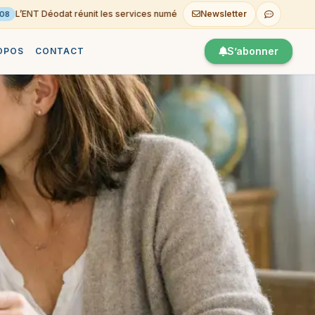
L’ENT Déodat réunit les services numériques du Lycée
Newsletter
Con
06-08
S’abonner
OPOS
CONTACT