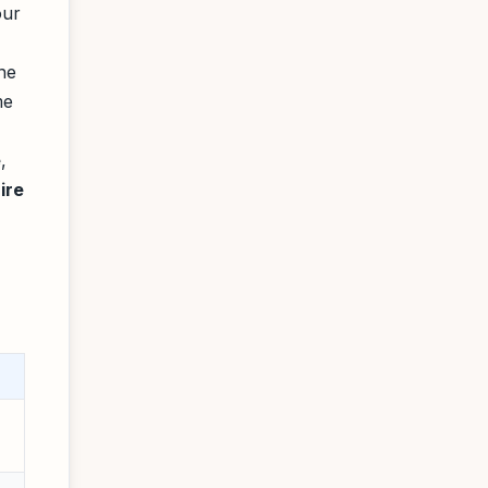
our
ne
me
e
,
ire