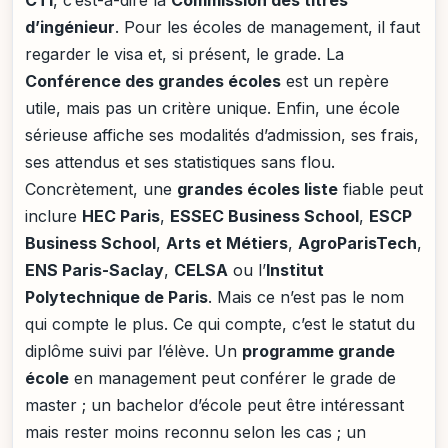
CTI
, c’est-à-dire la
Commission des titres
d’ingénieur
. Pour les écoles de management, il faut
regarder le visa et, si présent, le grade. La
Conférence des grandes écoles
est un repère
utile, mais pas un critère unique. Enfin, une école
sérieuse affiche ses modalités d’admission, ses frais,
ses attendus et ses statistiques sans flou.
Concrètement, une
grandes écoles liste
fiable peut
inclure
HEC Paris
,
ESSEC Business School
,
ESCP
Business School
,
Arts et Métiers
,
AgroParisTech
,
ENS Paris-Saclay
,
CELSA
ou l’
Institut
Polytechnique de Paris
. Mais ce n’est pas le nom
qui compte le plus. Ce qui compte, c’est le statut du
diplôme suivi par l’élève. Un
programme grande
école
en management peut conférer le grade de
master ; un bachelor d’école peut être intéressant
mais rester moins reconnu selon les cas ; un