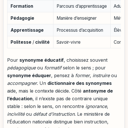
Formation
Parcours d’apprentissage
Adultes
Pédagogie
Manière d’enseigner
Méthod
Apprentissage
Processus d’acquisition
Élève,
Politesse
/
civilité
Savoir-vivre
Compor
Pour
synonyme éducatif
, choisissez souvent
pédagogique
ou
formatif
selon le sens ; pour
synonyme éduquer
, pensez à
former
,
instruire
ou
accompagner
. Un
dictionnaire des synonymes
aide, mais le contexte décide. Côté
antonyme de
l’éducation
, il n’existe pas de contraire unique
stable : selon le sens, on rencontre
ignorance
,
incivilité
ou
défaut d’instruction
. Le ministère de
l’Éducation nationale distingue bien instruction,