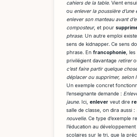
cahiers de la table
. Vient ensu
ou
enlever la poussière d’une 
enlever son manteau avant d’e
composteur
, et pour
supprime
phrase
. Un autre emploi existe
sens de kidnapper. Ce sens doi
phrase. En
francophonie
, le
privilégient davantage
retirer
o
c’est faire partir quelque chos
déplacer ou supprimer, selon l
Un exemple concret fonctionne
l’enseignante demande :
Enlev
jaune
. Ici,
enlever
veut dire
re
salle de classe, on dira aussi :
nouvelle
. Ce type d’exemple re
l’éducation au développement d
scolaires sur le tri, que la pré