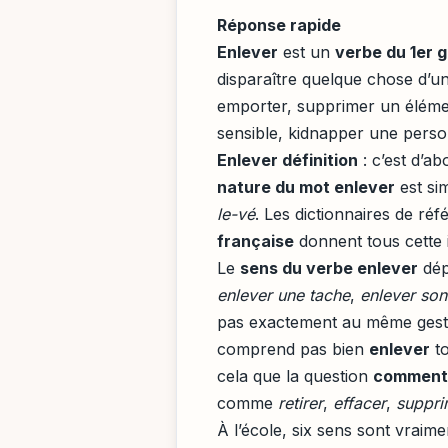
Réponse rapide
Enlever
est un
verbe du 1er 
disparaître quelque chose d’un 
emporter, supprimer un élémen
sensible, kidnapper une pers
Enlever définition
: c’est d’ab
nature du mot enlever
est sim
le-vé
. Les dictionnaires de r
française
donnent tous cette i
Le
sens du verbe enlever
dép
enlever une tache
,
enlever so
pas exactement au même geste. 
comprend pas bien
enlever
to
cela que la question
comment 
comme
retirer
,
effacer
,
suppri
À l’école, six sens sont vraime