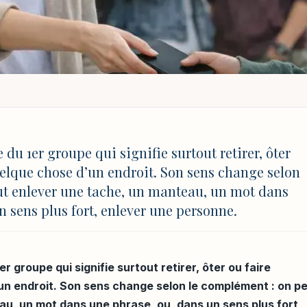
ÉFINITION, SENS ET BONS USAGES À L’ÉCOLE
on, sens et bons usag
e du 1er groupe qui signifie surtout retirer, ôter
uelque chose d’un endroit. Son sens change selon
ut enlever une tache, un manteau, un mot dans
n sens plus fort, enlever une personne.
MAJ 4 août 2026 à 17:03
r groupe qui signifie surtout retirer, ôter ou faire
un endroit. Son sens change selon le complément : on p
u, un mot dans une phrase, ou, dans un sens plus fort,