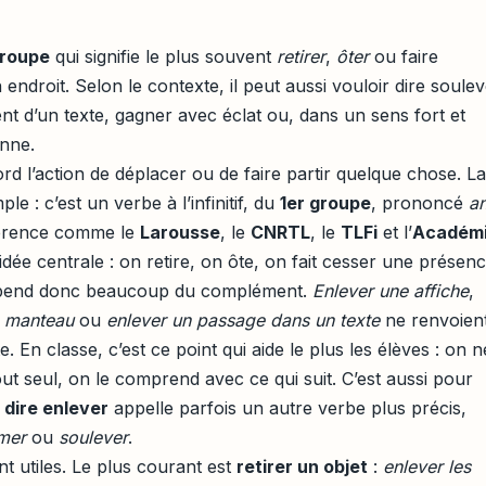
groupe
qui signifie le plus souvent
retirer
,
ôter
ou faire
endroit. Selon le contexte, il peut aussi vouloir dire soulev
t d’un texte, gagner avec éclat ou, dans un sens fort et
onne.
ord l’action de déplacer ou de faire partir quelque chose. La
ple : c’est un verbe à l’infinitif, du
1er groupe
, prononcé
a
éférence comme le
Larousse
, le
CNRTL
, le
TLFi
et l’
Académ
dée centrale : on retire, on ôte, on fait cesser une présenc
end donc beaucoup du complément.
Enlever une affiche
,
n manteau
ou
enlever un passage dans un texte
ne renvoien
En classe, c’est ce point qui aide le plus les élèves : on n
ut seul, on le comprend avec ce qui suit. C’est aussi pour
dire enlever
appelle parfois un autre verbe plus précis,
mer
ou
soulever
.
nt utiles. Le plus courant est
retirer un objet
:
enlever les