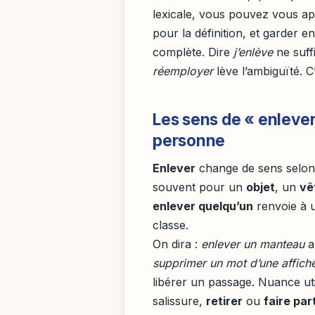
lexicale, vous pouvez vous a
pour la définition, et garder e
complète. Dire
j’enlève
ne suffi
réemployer
lève l’ambiguïté. C
Les sens de « enlever 
personne
Enlever
change de sens selon c
souvent pour un
objet
, un
vê
enlever quelqu’un
renvoie à u
classe.
On dira :
enlever un manteau
a
supprimer un mot d’une affich
libérer un passage. Nuance ut
salissure,
retirer
ou
faire part