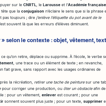
ppuyer sur le
CNRTL
, le
Larousse
et l’
Académie française
n tête que la
conjugaison
n’éclaire le sens que si la phrase 
t pas toujours ; dire
j’enlève l’étiquette du pot avant de le
’est souvent là que les erreurs d’élèves diminuent.
» selon le contexte : objet, vêtement, text
e qu’on retire, déplace ou supprime. À l’école, le verbe s
tement
, une trace ou un élément de texte ; en revanche,
n fait grave, sans rapport avec les usages ordinaires de
près la récréation,
retirer une tache de peinture
sur une tab
e
pour corriger une production, ou
ôter un obstacle
afin de
ile : pour un vêtement,
enlever
est courant ; pour une
ir
sonnent souvent plus juste ; pour un texte,
supprimer
e