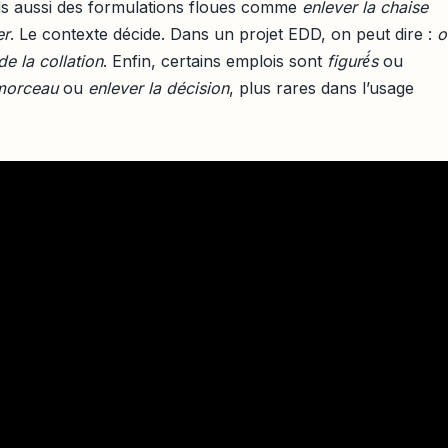
ends aussi des formulations floues comme
enlever la chaise
er
. Le contexte décide. Dans un projet EDD, on peut dire :
o
de la collation
. Enfin, certains emplois sont
figuré́s
ou
 morceau
ou
enlever la décision
, plus rares dans l’usage