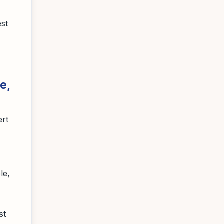
est
e,
ert
le,
st