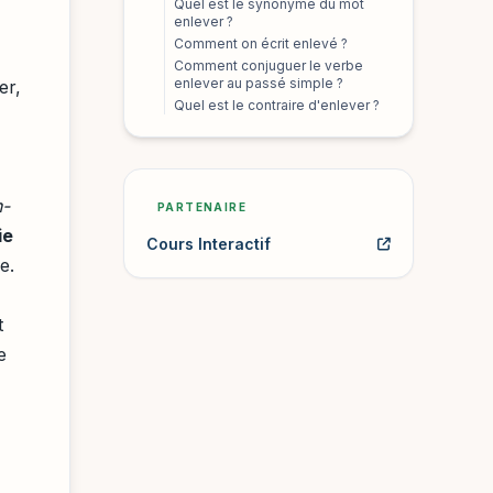
Quel est le synonyme du mot
enlever ?
Comment on écrit enlevé ?
Comment conjuguer le verbe
enlever au passé simple ?
er,
Quel est le contraire d'enlever ?
n-
PARTENAIRE
ie
Cours Interactif
e.
t
e