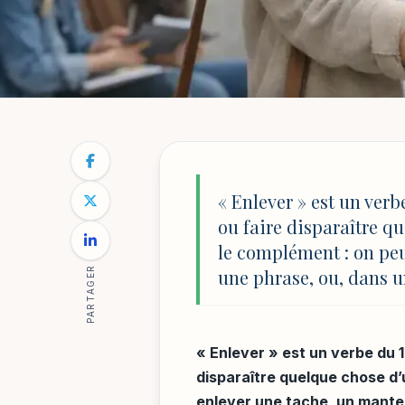
ÉDUCATION & INNOVATIONS
NOTRE BLOG
/
ÉDUCATION & INNOVATIONS
/
ENLEVER : D
Enlever : définiti
« Enlever » est un verb
ou faire disparaître q
l’école
le complément : on pe
PARTAGER
une phrase, ou, dans u
Par
Mathilde Reynaud
6 mai 2026
18 min de lecture
« Enlever » est un verbe du 1e
disparaître quelque chose d’
enlever une tache, un mantea