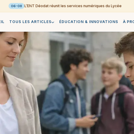
L’ENT Déodat réunit les services numériques du Lycée
06-08
0
IL
TOUS LES ARTICLES
ÉDUCATION & INNOVATIONS
À PR