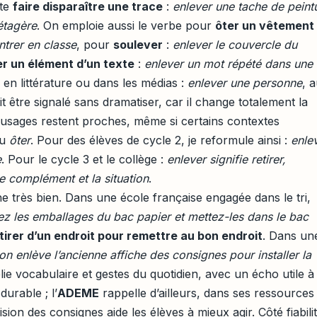
ite
faire disparaître une trace
:
enlever une tache de peint
étagère
. On emploie aussi le verbe pour
ôter un vêtement
ntrer en classe
, pour
soulever
:
enlever le couvercle du
r un élément d’un texte
:
enlever un mot répété dans une
 en littérature ou dans les médias :
enlever une personne
, 
t être signalé sans dramatiser, car il change totalement la
s usages restent proches, même si certains contextes
u
ôter
. Pour des élèves de cycle 2, je reformule ainsi :
enlev
e
. Pour le cycle 3 et le collège :
enlever signifie retirer,
e complément et la situation
.
 très bien. Dans une école française engagée dans le tri,
ez les emballages du bac papier et mettez-les dans le bac
tirer d’un endroit pour remettre au bon endroit
. Dans un
on enlève l’ancienne affiche des consignes pour installer la
lie vocabulaire et gestes du quotidien, avec un écho utile à
urable ; l’
ADEME
rappelle d’ailleurs, dans ses ressources
cision des consignes aide les élèves à mieux agir. Côté fiabili