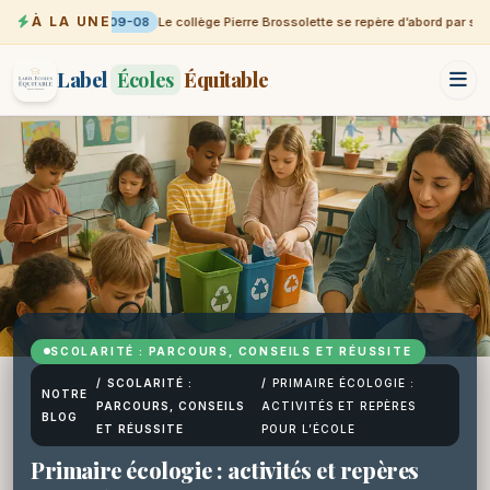
À LA UNE
09-08
Le collège Pierre Brossolette se repère d’abord par sa vi
Label
Écoles
Équitable
SCOLARITÉ : PARCOURS, CONSEILS ET RÉUSSITE
/
SCOLARITÉ :
/
PRIMAIRE ÉCOLOGIE :
NOTRE
PARCOURS, CONSEILS
ACTIVITÉS ET REPÈRES
BLOG
ET RÉUSSITE
POUR L’ÉCOLE
Primaire écologie : activités et repères