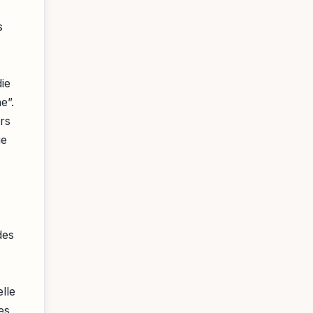
s
ie
e”.
rs
ue
des
lle
es