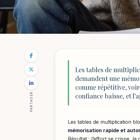
SCOLARITÉ : PARCOURS, CONSEILS ET RÉUSSI
NOTRE BLOG
/
SCOLARITÉ : PARCOURS, CONSEILS ET RÉU
Apprendre les tab
Les tables de multipli
demandent une mémori
chantant
comme répétitive, voire 
PARTAGER
confiance baisse, et l’
Par
Sophie Lambert
3 février 2026
8 min de lecture
Les tables de multiplication 
mémorisation rapide et aut
Résultat : l’effort se crispe, l