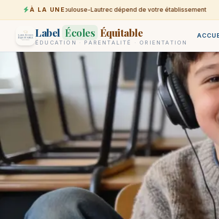
À LA UNE
L’ENT Toulouse-Lautrec dépend de votre établissement
05-08
Label
Écoles
Équitable
ACCUE
ÉDUCATION · PARENTALITÉ · ORIENTATION