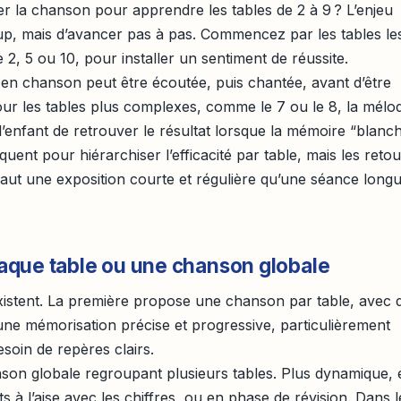
r la chanson pour apprendre les tables de 2 à 9 ? L’enjeu
oup, mais d’avancer pas à pas. Commencez par les tables le
 2, 5 ou 10, pour installer un sentiment de réussite.
 en chanson peut être écoutée, puis chantée, avant d’être
our les tables plus complexes, comme le 7 ou le 8, la mélod
 l’enfant de retrouver le résultat lorsque la mémoire “blanch
nt pour hiérarchiser l’efficacité par table, mais les retou
vaut une exposition courte et régulière qu’une séance long
que table ou une chanson globale
stent. La première propose une chanson par table, avec 
 une mémorisation précise et progressive, particulièrement
soin de repères clairs.
on globale regroupant plusieurs tables. Plus dynamique, e
 à l’aise avec les chiffres, ou en phase de révision. Dans l