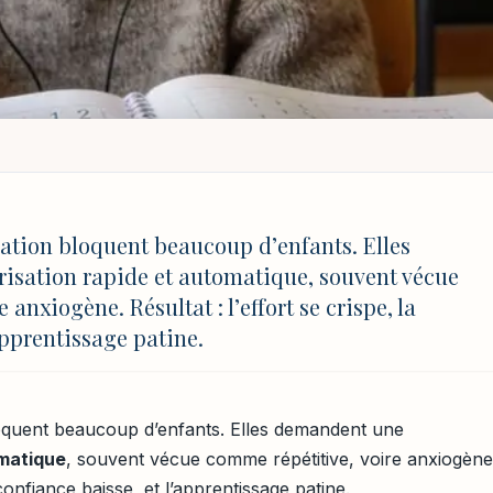
TE
SSITE
/
APPRENDRE LES TABLES DE MULTIPLICATION EN CHANTANT
les de multiplication
cation bloquent beaucoup d’enfants. Elles
sation rapide et automatique, souvent vécue
anxiogène. Résultat : l’effort se crispe, la
apprentissage patine.
MAJ 4 août 2026 à 17:03
bloquent beaucoup d’enfants. Elles demandent une
omatique
, souvent vécue comme répétitive, voire anxiogène
a confiance baisse, et l’apprentissage patine.