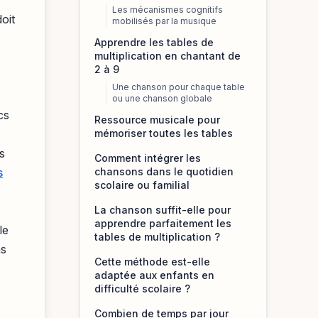
Les mécanismes cognitifs
doit
mobilisés par la musique
Apprendre les tables de
multiplication en chantant de
,
2 à 9
Une chanson pour chaque table
ou une chanson globale
cs
Ressource musicale pour
mémoriser toutes les tables
s
Comment intégrer les
s
chansons dans le quotidien
scolaire ou familial
La chanson suffit-elle pour
apprendre parfaitement les
le
tables de multiplication ?
ns
Cette méthode est-elle
adaptée aux enfants en
difficulté scolaire ?
Combien de temps par jour