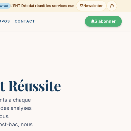
L’ENT Déodat réunit les services numériques du Lycée
Newsletter
Co
06-08
S’abonner
OPOS
CONTACT
et Réussite
ants à chaque
 des analyses
ous.
post-bac, nous