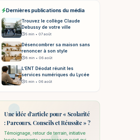
Dernières publications du média
Trouvez le collège Claude
Debussy de votre ville
5 min
•
07 août
Désencombrer sa maison sans
renoncer à son style
8 min
•
06 août
L’ENT Déodat réunit les
services numériques du Lycée
5 min
•
06 août
Une idée d’article pour « Scolarité
: Parcours, Conseils et Réussite » ?
Témoignage, retour de terrain, initiative
locale inspirante : proposez un sujet qui