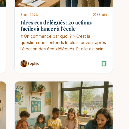
n
3 mai 2026
33 min
Idées éco délégués : 20 actions
faciles à lancer à l’école
« On commence par quoi ? » C’est la
question que j’entends le plus souvent après
l’élection des éco-délégués. Et elle est saine
: un bon pro...
Sophie