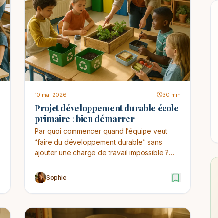
n
10 mai 2026
30 min
Projet développement durable école
primaire : bien démarrer
Par quoi commencer quand l’équipe veut
e
“faire du développement durable” sans
ajouter une charge de travail impossible ?
Sur le terrain, je c...
Sophie