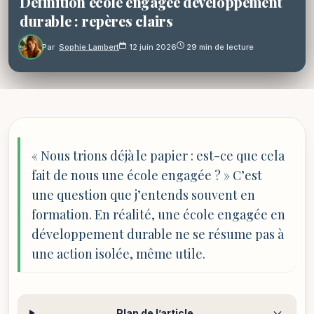
Définition école engagée développement
durable : repères clairs
Par
Sophie Lambert
12 juin 2026
29 min de lecture
« Nous trions déjà le papier : est-ce que cela
fait de nous une école engagée ? » C’est
une question que j’entends souvent en
formation. En réalité, une école engagée en
développement durable ne se résume pas à
une action isolée, même utile.
Plan de l’article