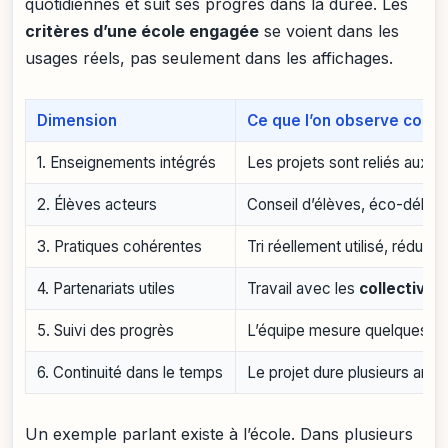
quotidiennes et suit ses progrès dans la durée. Les
critères d’une école engagée
se voient dans les
usages réels, pas seulement dans les affichages.
Dimension
Ce que l’on observe conc
1. Enseignements intégrés
Les projets sont reliés aux 
2. Élèves acteurs
Conseil d’élèves, éco-délégu
3. Pratiques cohérentes
Tri réellement utilisé, réduc
4. Partenariats utiles
Travail avec les
collectivité
5. Suivi des progrès
L’équipe mesure quelques indi
6. Continuité dans le temps
Le projet dure plusieurs anné
Un exemple parlant existe à l’école. Dans plusieurs