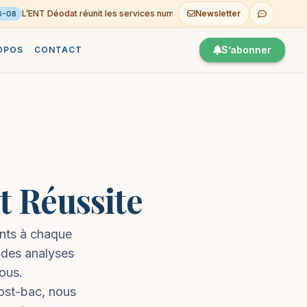
L’ENT Déodat réunit les services numériques du Lycée
Newsletter
Con
06-08
S’abonner
OPOS
CONTACT
et Réussite
ants à chaque
 des analyses
ous.
post-bac, nous