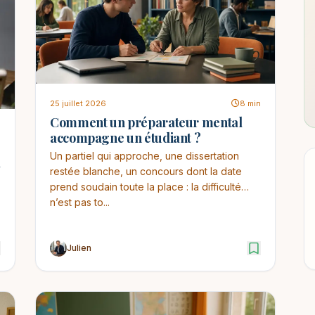
25 juillet 2026
8 min
Comment un préparateur mental
n
accompagne un étudiant ?
Un partiel qui approche, une dissertation
restée blanche, un concours dont la date
prend soudain toute la place : la difficulté
n’est pas to...
Julien