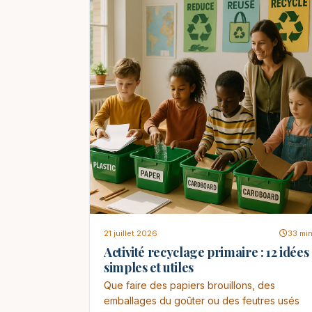
21 juillet 2026
33 mi
Activité recyclage primaire : 12 idées
simples et utiles
Que faire des papiers brouillons, des
emballages du goûter ou des feutres usés