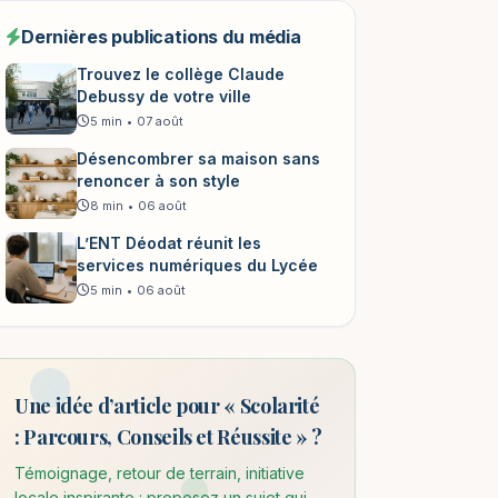
Dernières publications du média
Trouvez le collège Claude
Debussy de votre ville
5 min
•
07 août
Désencombrer sa maison sans
renoncer à son style
8 min
•
06 août
L’ENT Déodat réunit les
services numériques du Lycée
5 min
•
06 août
Une idée d’article pour « Scolarité
: Parcours, Conseils et Réussite » ?
Témoignage, retour de terrain, initiative
locale inspirante : proposez un sujet qui