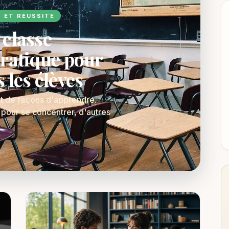
S ET RÉUSSITE
 classe
pratique pour
les élèves
nt de façons d'apprendre.
 pour se concentrer, d'autres