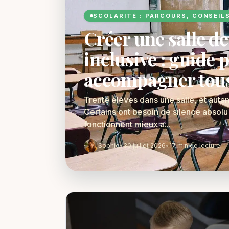
SCOLARITÉ : PARCOURS, CONSEIL
Créer une salle de
inclusive : guide 
accompagner tous 
Trente élèves dans une salle, et auta
Certains ont besoin de silence absolu
fonctionnent mieux a...
Sophie
•
30 juillet 2026
•
17 min de lecture