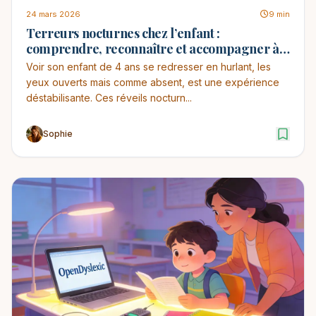
24 mars 2026
9 min
Terreurs nocturnes chez l’enfant :
comprendre, reconnaître et accompagner à 4
ans
Voir son enfant de 4 ans se redresser en hurlant, les
yeux ouverts mais comme absent, est une expérience
déstabilisante. Ces réveils nocturn...
Sophie