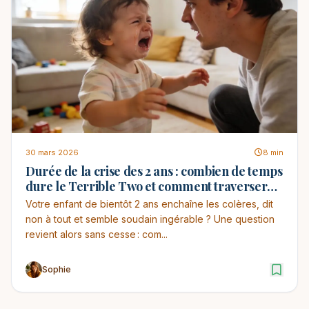
30 mars 2026
8 min
Durée de la crise des 2 ans : combien de temps
dure le Terrible Two et comment traverser
cette période
Votre enfant de bientôt 2 ans enchaîne les colères, dit
non à tout et semble soudain ingérable ? Une question
revient alors sans cesse : com...
Sophie