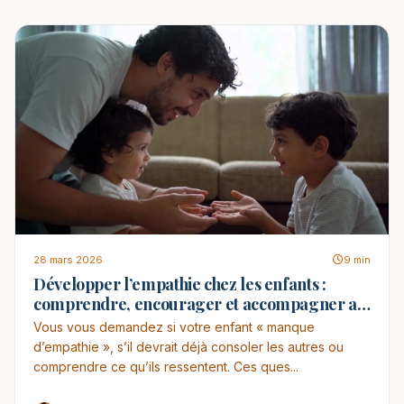
28 mars 2026
9 min
Développer l’empathie chez les enfants :
comprendre, encourager et accompagner au
quotidien
Vous vous demandez si votre enfant « manque
d’empathie », s’il devrait déjà consoler les autres ou
comprendre ce qu’ils ressentent. Ces ques...