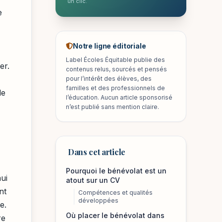
un clic.
e
Notre ligne éditoriale
Label Écoles Équitable publie des
er.
contenus relus, sourcés et pensés
pour l’intérêt des élèves, des
familles et des professionnels de
le
l’éducation. Aucun article sponsorisé
n’est publié sans mention claire.
Dans cet article
Pourquoi le bénévolat est un
ui
atout sur un CV
nt
Compétences et qualités
développées
e.
Où placer le bénévolat dans
re