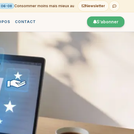
Consommer moins mais mieux au quotidien
Newsletter
L’ENT Tou
-08
05-08
S’abonner
OPOS
CONTACT