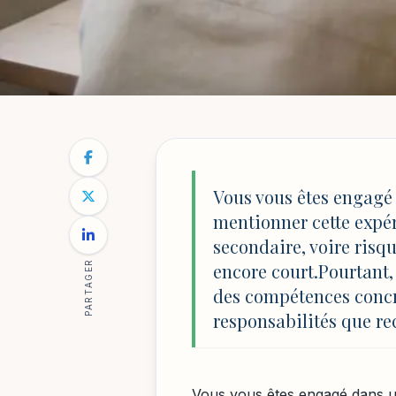
ORIENTATION ET ÉVOLUTION PROFESSIONNEL
NOTRE BLOG
/
ORIENTATION ET ÉVOLUTION PROFESSIONN
Bénévolat sur un
Vous vous êtes engagé 
mentionner cette expér
valeur efficaceme
secondaire, voire risq
PARTAGER
encore court.Pourtant,
des compétences concrè
Par
Julien Mercier
17 janvier 2026
7 min de lecture
responsabilités que re
Vous vous êtes engagé dans un