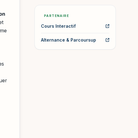
son
PARTENAIRE
et
Cours Interactif
mme
Alternance & Parcoursup
es
quer