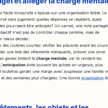
get et alléger la charge mental
facile lorsqu'elle s'appuie sur une organisation lisible. Le
rvé sans jugement: quelles dépenses se répètent, quels
tes pourraient être anticipés? Un carnet, une note partagé
'objectif n'est pas de contrôler chaque centime, mais de
r mieux décider.
 des routines courtes: vérifier les placards avant les cours
arder une liste des vêtements manquants, prévoir une zone
es gestes limitent la
charge mentale
, car ils rendent les
L'
anticipation
évite souvent les achats en urgence, plus
ut toutefois garder une marge
avec souplesse
: une famille vi
s et des semaines plus chargées. Une bonne
organisation
do
vêtements, les objets et les