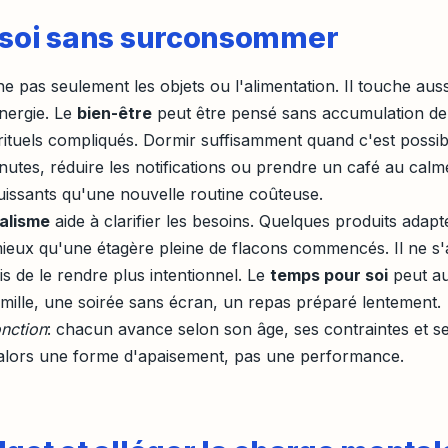
 soi sans surconsommer
e pas seulement les objets ou l'alimentation. Il touche auss
nergie. Le
bien-être
peut être pensé sans accumulation de
rituels compliqués. Dormir suffisamment quand c'est possib
utes, réduire les notifications ou prendre un café au calm
uissants qu'une nouvelle routine coûteuse.
alisme
aide à clarifier les besoins. Quelques produits adapt
 mieux qu'une étagère pleine de flacons commencés. Il ne s'
is de le rendre plus intentionnel. Le
temps pour soi
peut au
famille, une soirée sans écran, un repas préparé lentement.
onction
: chacun avance selon son âge, ses contraintes et s
nt alors une forme d'apaisement, pas une performance.