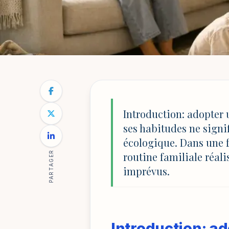
ÉDUCATION ET VIE DE FAMILLE
NOTRE BLOG
/
ÉDUCATION ET VIE DE FAMILLE
/
ROUTINES
Routines durable
Introduction: adopter
ses habitudes ne signi
quotidien plus lé
écologique. Dans une f
PARTAGER
routine familiale réalis
imprévus.
Par
Sophie Lambert
30 mai 2026
7 min de lecture
M
Introduction: ad