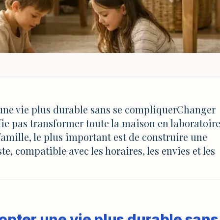
 DURABLES EN FAMILLE POUR UN QUOTIDIEN PLUS LÉGER
s en famille pour un
 une vie plus durable sans se compliquerChanger
fie pas transformer toute la maison en laboratoir
ger
amille, le plus important est de construire une
te, compatible avec les horaires, les envies et les
AJ 4 août 2026 à 17:03
opter une vie plus durable sans