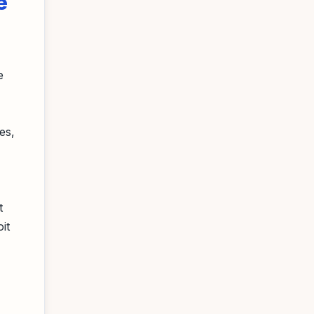
e
e
es,
t
it