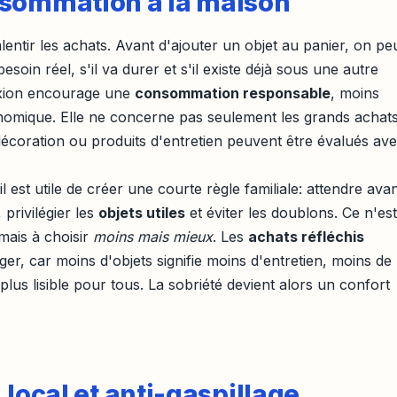
nsommation à la maison
lentir les achats. Avant d'ajouter un objet au panier, on pe
soin réel, s'il va durer et s'il existe déjà sous une autre
lexion encourage une
consommation responsable
, moins
nomique. Elle ne concerne pas seulement les grands achats
, décoration ou produits d'entretien peuvent être évalués av
il est utile de créer une courte règle familiale: attendre ava
 privilégier les
objets utiles
et éviter les doublons. Ce n'est
 mais à choisir
moins mais mieux
. Les
achats réfléchis
er, car moins d'objets signifie moins d'entretien, moins de
lus lisible pour tous. La sobriété devient alors un confort
 local et anti-gaspillage