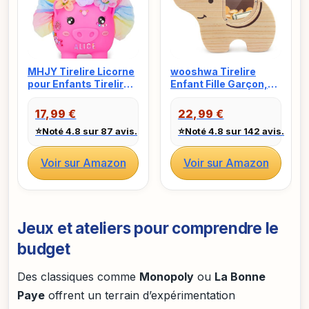
MHJY Tirelire Licorne
wooshwa Tirelire
pour Enfants Tirelire
Enfant Fille Garçon,
en Résine Incassable
avec Marqueur &
pour Filles avec
Autocollants Colorés,
17,99 €
22,99 €
Collier, Bracelet et
Tirelire en Bois
⭐
⭐
Noté 4.8 sur 87 avis.
Noté 4.8 sur 142 avis.
Autocollants DIY -
Réutilisable, pour
Coffre à Monnaie
Aider Les Enfants à
Mignon - Idée Cadeau
Commencer à
Voir sur Amazon
Voir sur Amazon
Anniversaire Noël
Economiser -
Éléphants
Jeux et ateliers pour comprendre le
budget
Des classiques comme
Monopoly
ou
La Bonne
Paye
offrent un terrain d’expérimentation