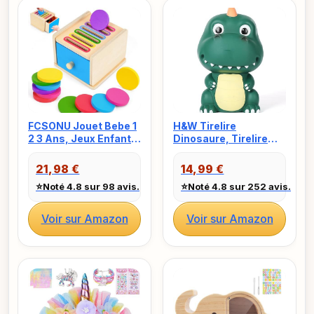
FCSONU Jouet Bebe 1
H&W Tirelire
2 3 Ans, Jeux Enfants
Dinosaure, Tirelire
1 2 3 Ans, Jeux
Incassable et
Montessori 2 1 3 Ans,
Mignonne pour
21,98 €
14,99 €
Jeux Educatif 2 Ans
Garçons et Filles
⭐
⭐
Noté 4.8 sur 98 avis.
Noté 4.8 sur 252 avis.
Apprendre Les
Adultes, Cadeau
Couleurs, Cadeau
d’Anniversaire,
Fille Garçon 1 2 Ans
Cadeau de Naissance
Voir sur Amazon
Voir sur Amazon
Anniversaire &
et Noël (Vert Foncé)
Cadeaux Noel