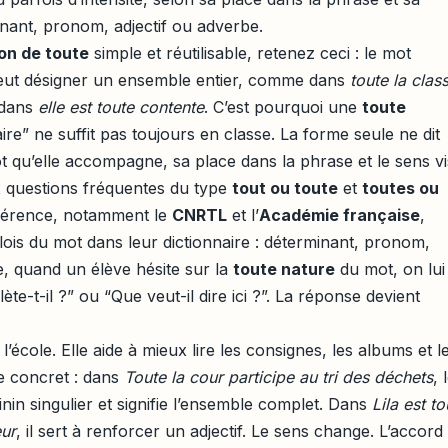
nant, pronom, adjectif ou adverbe.
ion de toute
simple et réutilisable, retenez ceci : le mot
 peut désigner un ensemble entier, comme dans
toute la clas
 dans
elle est toute contente
. C’est pourquoi une
toute
re” ne suffit pas toujours en classe. La forme seule ne dit
ot qu’elle accompagne, sa place dans la phrase et le sens vi
x questions fréquentes du type
tout ou toute
et
toutes ou
référence, notamment le
CNRTL
et l’
Académie française
,
lois du mot dans leur dictionnaire : déterminant, pronom,
ue, quand un élève hésite sur la
toute nature
du mot, on lui
e-t-il ?” ou “Que veut-il dire ici ?”. La réponse devient
à l’école. Elle aide à mieux lire les consignes, les albums et l
e concret : dans
Toute la cour participe au tri des déchets
, 
 singulier et signifie l’ensemble complet. Dans
Lila est to
eur
, il sert à renforcer un adjectif. Le sens change. L’accord