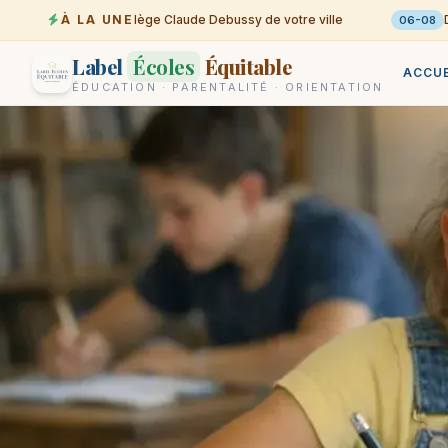
Trouvez le collège Claude Debussy de votre ville
À LA UNE
Dése
-08
06-08
Label
Écoles
Équitable
ACCUE
ÉDUCATION · PARENTALITÉ · ORIENTATION