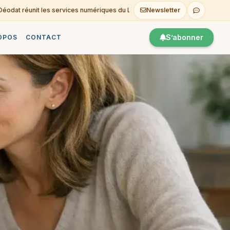
at réunit les services numériques du Lycée
Newsletter
Consommer moi
06-08
S’abonner
OPOS
CONTACT