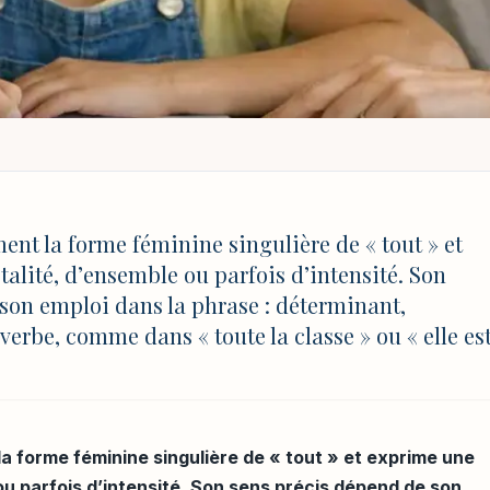
FINITION SIMPLE, RÈGLES D’ACCORD ET EXEMPLES
 simple, règles d’acc
ent la forme féminine singulière de « tout » et
talité, d’ensemble ou parfois d’intensité. Son
son emploi dans la phrase : déterminant,
erbe, comme dans « toute la classe » ou « elle es
MAJ 4 août 2026 à 17:03
a forme féminine singulière de « tout » et exprime une
ou parfois d’intensité. Son sens précis dépend de son