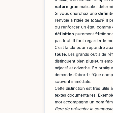
nature
grammaticale : détermi
Si vous cherchez une
définit
renvoie à l’idée de
totalité
. Il
ou renforcer un état, comme
définition
purement “dictionnai
pas tout. Il faut regarder le m
C’est la clé pour répondre au
toute
. Les grands outils de 
distinguent bien plusieurs emp
adjectif et adverbe. En pratiq
demande d’abord : “Que complèt
souvent immédiate.
Cette distinction est très utile 
textes documentaires. Exempl
mot accompagne un nom féminin
fière de présenter le compost