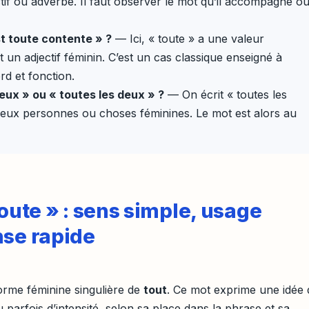
tif ou adverbe. Il faut observer le mot qu’il accompagne o
st toute contente » ?
— Ici, « toute » a une valeur
t un adjectif féminin. C’est un cas classique enseigné à
rd et fonction.
deux » ou « toutes les deux » ?
— On écrit « toutes les
eux personnes ou choses féminines. Le mot est alors au
toute » : sens simple, usage
nse rapide
forme féminine singulière de
tout
. Ce mot exprime une idée 
 parfois d’intensité, selon sa place dans la phrase et sa