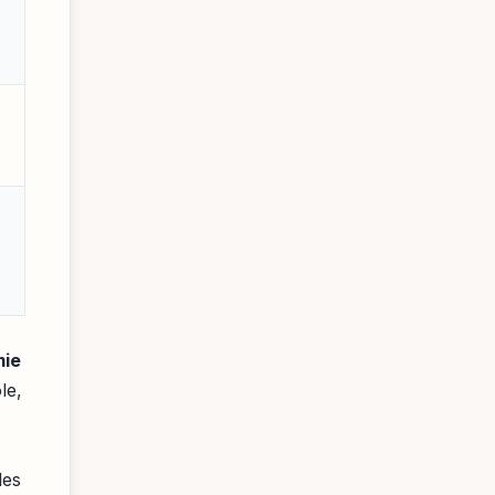
ie
le,
les