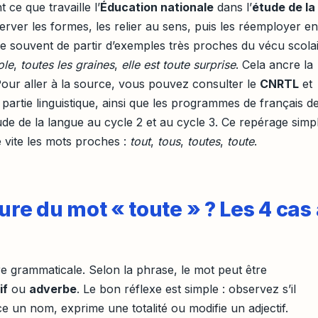
 ce que travaille l’
Éducation nationale
dans l’
étude de la
server les formes, les relier au sens, puis les réemployer en
lle souvent de partir d’exemples très proches du vécu scola
ole
,
toutes les graines
,
elle est toute surprise
. Cela ancre la
Pour aller à la source, vous pouvez consulter le
CNRTL
et
partie linguistique, ainsi que les programmes de français d
ude de la langue au cycle 2 et au cycle 3. Ce repérage simp
fie vite les mots proches :
tout
,
tous
,
toutes
,
toute
.
ture du mot « toute » ? Les 4 cas
e grammaticale. Selon la phrase, le mot peut être
if
ou
adverbe
. Le bon réflexe est simple : observez s’il
n nom, exprime une totalité ou modifie un adjectif.