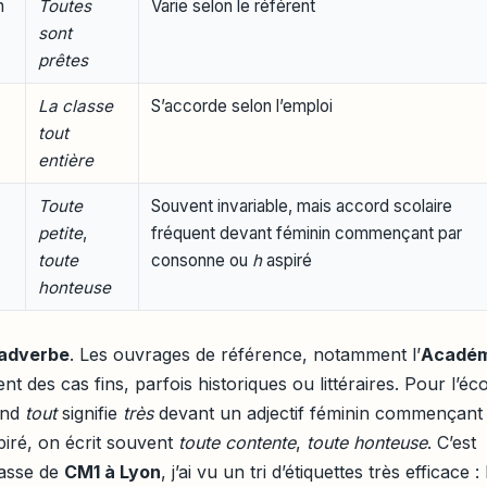
n
Toutes
Varie selon le référent
sont
prêtes
La classe
S’accorde selon l’emploi
tout
entière
Toute
Souvent invariable, mais accord scolaire
petite
,
fréquent devant féminin commençant par
toute
consonne ou
h
aspiré
honteuse
adverbe
. Les ouvrages de référence, notamment l’
Académ
lent des cas fins, parfois historiques ou littéraires. Pour l’éco
and
tout
signifie
très
devant un adjectif féminin commençant
iré, on écrit souvent
toute contente
,
toute honteuse
. C’est
lasse de
CM1 à Lyon
, j’ai vu un tri d’étiquettes très efficace : 