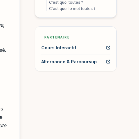
C'est quoi toutes ?
C'est quoi le mot toutes ?
se
,
PARTENAIRE
Cours Interactif
sé.
Alternance & Parcoursup
es
le
ute