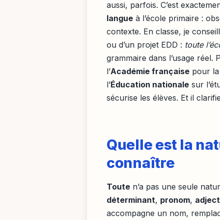
aussi, parfois. C’est exactement
langue
à l’école primaire : ob
contexte. En classe, je consei
ou d’un projet EDD :
toute l’éc
grammaire dans l’usage réel. 
l’
Académie française
pour la 
l’
Éducation nationale
sur l’ét
sécurise les élèves. Et il clari
Quelle est la na
connaître
Toute
n’a pas une seule natur
déterminant
,
pronom
,
adject
accompagne un nom, remplace u