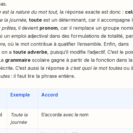
pas.
 est la nature du mot tout
, la réponse exacte est donc :
cel
e la journée
,
toute
est un déterminant, car il accompagne 
 prêtes
, il devient
pronom
, car il remplace un groupe nomi
 un emploi adjectival dans des formulations de totalité, pa
ère
, où le mot contribue à qualifier l’ensemble. Enfin, dans
, on a
toute adverbe
, puisqu’il modifie l’adjectif. C’est le poi
 La
grammaire
scolaire gagne à partir de la fonction dans la
écrite. C’est aussi la réponse à
c’est quoi le mot toutes
ou 
outes
: il faut lire la phrase entière.
Exemple
Accord
l
Toute la
S’accorde avec le nom
journée