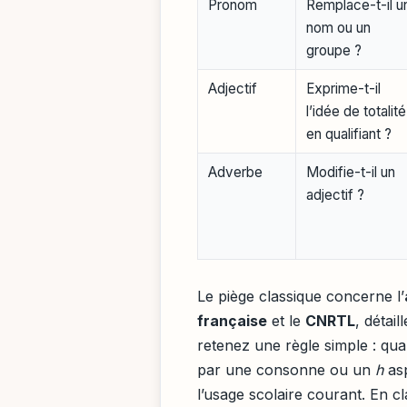
Pronom
Remplace-t-il u
nom ou un
groupe ?
Adjectif
Exprime-t-il
l’idée de totalité
en qualifiant ?
Adverbe
Modifie-t-il un
adjectif ?
Le piège classique concerne l’
française
et le
CNRTL
, détail
retenez une règle simple : qu
par une consonne ou un
h
asp
l’usage scolaire courant. En c