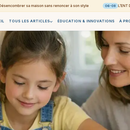
ncombrer sa maison sans renoncer à son style
L’ENT Déod
06-08
IL
TOUS LES ARTICLES
ÉDUCATION & INNOVATIONS
À PR