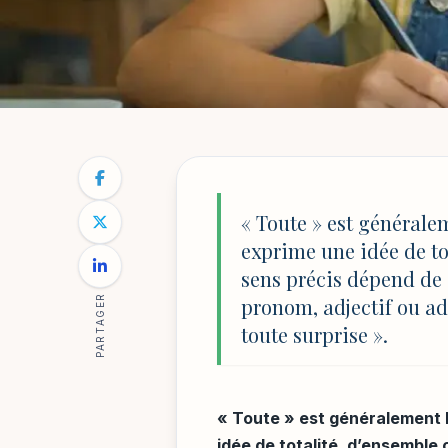
ÉDUCATION & INNOVATIONS
NOTRE BLOG
/
ÉDUCATION & INNOVATIONS
/
TOUTE : DÉ
Toute : définition
« Toute » est généralem
exprime une idée de to
exemples
sens précis dépend de 
PARTAGER
pronom, adjectif ou adv
toute surprise ».
Par
Mathilde Reynaud
6 mai 2026
17 min de lecture
« Toute » est généralement l
idée de totalité, d’ensemble 