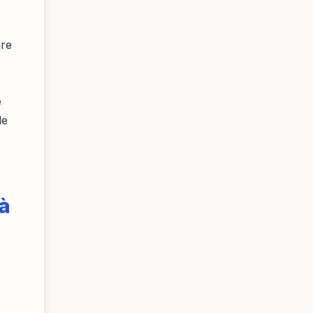
ire
e
le
 à