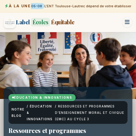
À LA UNE
05-08
L’ENT Toulouse-Lautrec dépend de votre établissemen
Label
Écoles
Équitable
ÉDUCATION & INNOVATIONS
/
ÉDUCATION
/
RESSOURCES ET PROGRAMMES
NOTRE
&
D’ENSEIGNEMENT MORAL ET CIVIQUE
BLOG
INNOVATIONS
(EMC) AU CYCLE 3
Ressources et programmes