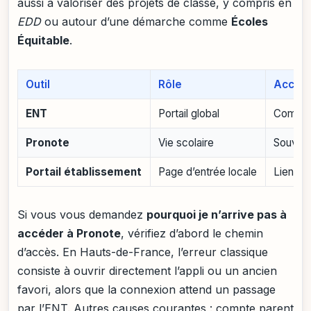
aussi à valoriser des projets de classe, y compris en
EDD
ou autour d’une démarche comme
Écoles
Équitable
.
Outil
Rôle
Accès
ENT
Portail global
Compte 
Pronote
Vie scolaire
Souvent
Portail établissement
Page d’entrée locale
Lien du
Si vous vous demandez
pourquoi je n’arrive pas à
accéder à Pronote
, vérifiez d’abord le chemin
d’accès. En Hauts-de-France, l’erreur classique
consiste à ouvrir directement l’appli ou un ancien
favori, alors que la connexion attend un passage
par l’ENT. Autres causes courantes : compte parent