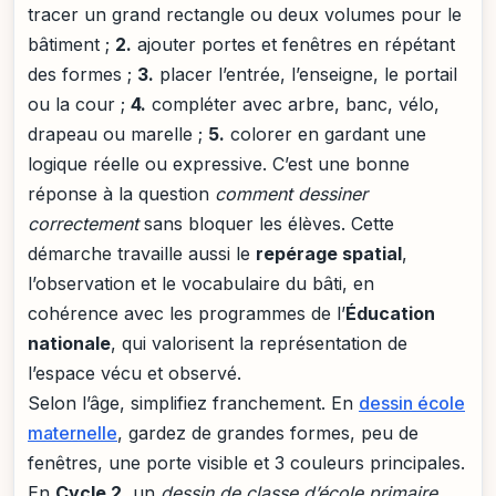
tracer un grand rectangle ou deux volumes pour le
bâtiment ;
2.
ajouter portes et fenêtres en répétant
des formes ;
3.
placer l’entrée, l’enseigne, le portail
ou la cour ;
4.
compléter avec arbre, banc, vélo,
drapeau ou marelle ;
5.
colorer en gardant une
logique réelle ou expressive. C’est une bonne
réponse à la question
comment dessiner
correctement
sans bloquer les élèves. Cette
démarche travaille aussi le
repérage spatial
,
l’observation et le vocabulaire du bâti, en
cohérence avec les programmes de l’
Éducation
nationale
, qui valorisent la représentation de
l’espace vécu et observé.
Selon l’âge, simplifiez franchement. En
dessin école
maternelle
, gardez de grandes formes, peu de
fenêtres, une porte visible et 3 couleurs principales.
En
Cycle 2
, un
dessin de classe d’école primaire