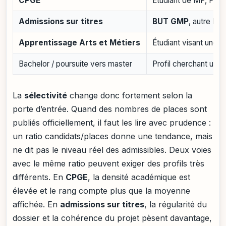
CPGE
Étudiant de MP, PSI, 
Admissions sur titres
BUT GMP
, autre BUT
Apprentissage Arts et Métiers
Étudiant visant une f
Bachelor / poursuite vers master
Profil cherchant une 
La
sélectivité
change donc fortement selon la
porte d’entrée. Quand des nombres de places sont
publiés officiellement, il faut les lire avec prudence :
un ratio candidats/places donne une tendance, mais
ne dit pas le niveau réel des admissibles. Deux voies
avec le même ratio peuvent exiger des profils très
différents. En
CPGE
, la densité académique est
élevée et le rang compte plus que la moyenne
affichée. En
admissions sur titres
, la régularité du
dossier et la cohérence du projet pèsent davantage,