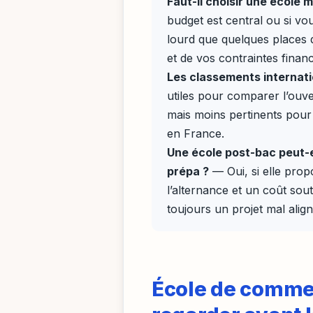
Faut-il choisir une école
budget est central ou si vo
lourd que quelques places 
et de vos contraintes financ
Les classements internatio
utiles pour comparer l’ouver
mais moins pertinents pour 
en France.
Une école post-bac peut-e
prépa ?
— Oui, si elle pro
l’alternance et un coût so
toujours un projet mal align
École de commer