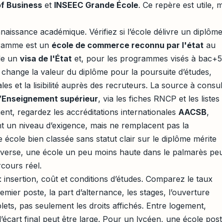
f Business
et
INSEEC Grande École
. Ce repère est utile, 
nnaissance académique. Vérifiez si l’école délivre un diplôm
ogramme est un
école de commerce reconnu par l'état
au
ède un
visa de l'État
et, pour les programmes visés à bac+5
t change la valeur du diplôme pour la poursuite d’études,
ales et la lisibilité auprès des recruteurs. La source à consu
l’Enseignement supérieur
, via les fiches RNCP et les listes
ent, regardez les accréditations internationales
AACSB
,
ent un niveau d’exigence, mais ne remplacent pas la
école bien classée sans statut clair sur le diplôme mérite
inverse, une école un peu moins haute dans le palmarès pe
rcours réel.
: insertion, coût et conditions d’études. Comparez le taux
remier poste, la part d’alternance, les stages, l’ouverture
plets, pas seulement les droits affichés. Entre logement,
 l’écart final peut être large. Pour un lycéen, une école post