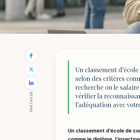
ÉDUCATION & INNOVATIONS
NOTRE BLOG
/
ÉDUCATION & INNOVATIONS
/
ÉCOLE DE C
École de commer
Un classement d’école
selon des critères comm
bien comparer e
recherche ou le salaire 
PARTAGER
vérifier la reconnaissa
l’adéquation avec votre
Par
Julien Mercier
6 mai 2026
21 min de lecture
MAJ 
Un classement d’école de co
comme le diplôme, l’insertion,