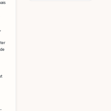
mais
e
,
lter
 de
ut
-