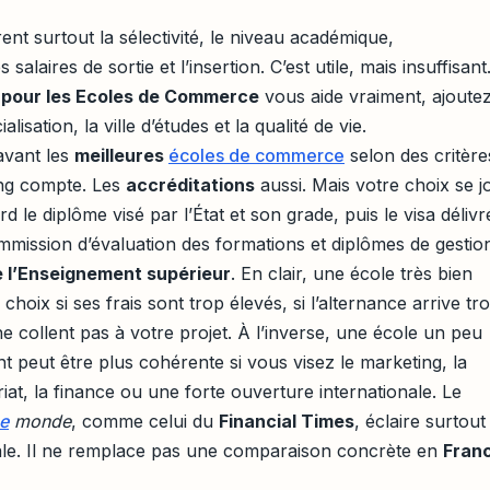
nt surtout la sélectivité, le niveau académique,
s salaires de sortie et l’insertion. C’est utile, mais insuffisant
 pour les Ecoles de Commerce
vous aide vraiment, ajoutez
alisation, la ville d’études et la qualité de vie.
avant les
meilleures
écoles de commerce
selon des critère
ang compte. Les
accréditations
aussi. Mais votre choix se j
rd le diplôme visé par l’État et son grade, puis le visa délivr
ommission d’évaluation des formations et diplômes de gestio
e l’Enseignement supérieur
. En clair, une école très bien
hoix si ses frais sont trop élevés, si l’alternance arrive tr
 ne collent pas à votre projet. À l’inverse, une école un peu
 peut être plus cohérente si vous visez le marketing, la
at, la finance ou une forte ouverture internationale. Le
e
monde
, comme celui du
Financial Times
, éclaire surtout
obale. Il ne remplace pas une comparaison concrète en
Fran