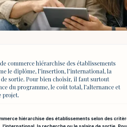
OMMERCE CLASSEMENT : COMMENT BIEN COMPARER EN 2026
ce classement : com
 de commerce hiérarchise des établissements
e le diplôme, l’insertion, l’international, la
n 2026
de sortie. Pour bien choisir, il faut surtout
nce du programme, le coût total, l’alternance et
 projet.
4 août 2026 à 17:03
mmerce hiérarchise des établissements selon des critè
 l’international, la recherche ou le salaire de sortie. Pou