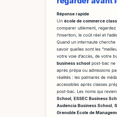
regarder avant 
Réponse rapide
Un
école de commerce clas
comparer utilement, regardez
l’insertion, le coût réel et l’a
Quand un internaute cherche
savoir quelles sont les “meill
votre voie d’accès, de votre b
business school
post-bac ne 
après prépa ou admissions par
réalités : les palmarès de médi
accessibles après classes pré
post-bac. Les noms qui revie
School
,
ESSEC Business Sch
Audencia Business School
,
S
Grenoble École de Managem