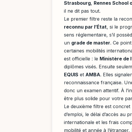
Strasbourg
,
Rennes School o
il ne dit pas tout.
Le premier filtre reste la reco
reconnu par l’État
, si le pr
sens réglementaire, s’il poss
un
grade de master
. Ce poin
certaines mobilités internation
est officielle : le
Ministère de 
diplômes visés. Ensuite seulem
EQUIS
et
AMBA
. Elles signal
reconnaissance française. Une 
donc un examen attentif. À l’
être plus solide pour votre pa
Le deuxième filtre est concret 
d’emploi, le délai d’accès au p
internationale et les frais com
mobilité et année à l’étranger,