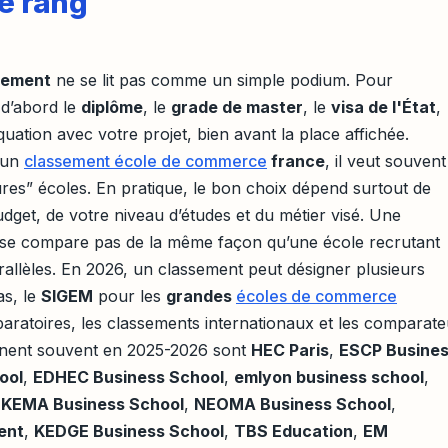
le rang
sement
ne se lit pas comme un simple podium. Pour
 d’abord le
diplôme
, le
grade de master
, le
visa de l'État
,
déquation avec votre projet, bien avant la place affichée.
 un
classement école de commerce
france
, il veut souvent
eures” écoles. En pratique, le bon choix dépend surtout de
udget, de votre niveau d’études et du métier visé. Une
se compare pas de la même façon qu’une école recrutant
allèles. En 2026, un classement peut désigner plusieurs
as, le
SIGEM
pour les
grandes
écoles de commerce
paratoires, les classements internationaux et les comparate
nnent souvent en 2025-2026 sont
HEC Paris
,
ESCP Busine
ool
,
EDHEC Business School
,
emlyon business school
,
KEMA Business School
,
NEOMA Business School
,
ent
,
KEDGE Business School
,
TBS Education
,
EM