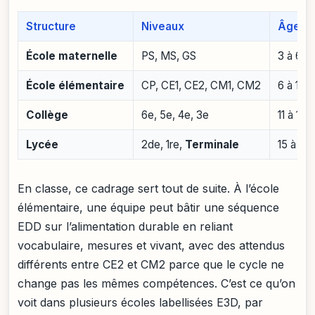
Structure
Niveaux
Âges i
École maternelle
PS, MS, GS
3 à 6 a
École élémentaire
CP, CE1, CE2, CM1, CM2
6 à 11 a
Collège
6e, 5e, 4e, 3e
11 à 15 
Lycée
2de, 1re,
Terminale
15 à 18 
En classe, ce cadrage sert tout de suite. À l’école
élémentaire, une équipe peut bâtir une séquence
EDD sur l’alimentation durable en reliant
vocabulaire, mesures et vivant, avec des attendus
différents entre CE2 et CM2 parce que le cycle ne
change pas les mêmes compétences. C’est ce qu’on
voit dans plusieurs écoles labellisées E3D, par