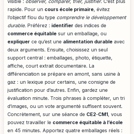
visible :
observer, comparer, trier, justifier
. C’est plus
rapide. Pour un
cours école primaire
, évitez
l’objectif flou du type
comprendre le développement
durable
. Préférez :
identifier
des indices de
commerce équitable
sur un emballage, ou
expliquer
ce qu’est une
alimentation durable
avec
deux arguments. Ensuite, choisissez un seul
support central : emballages, photo, étiquette,
affiche, court extrait documentaire. La
différenciation se prépare en amont, sans usine à
gaz : un lexique pour certains, une consigne de
justification pour d’autres. Enfin, gardez une
évaluation minute. Trois phrases à compléter, un tri
d’images, ou un vote argumenté suffisent souvent.
Concrètement, sur une séance de
CE2
-
CM1
, vous
pouvez travailler le
commerce équitable à l’école
en 45 minutes. Apportez quatre emballages réels :