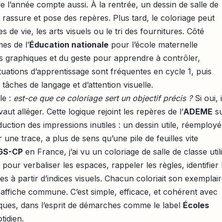
e l’année compte aussi. À la rentrée, un dessin de salle de
 rassure et pose des repères. Plus tard, le coloriage peut
es de vie, les arts visuels ou le tri des fournitures. Côté
es de l’
Éducation nationale
pour l’école maternelle
tés graphiques et du geste pour apprendre à contrôler,
ituations d’apprentissage sont fréquentes en cycle 1, puis
tâches de langage et d’attention visuelle.
le :
est-ce que ce coloriage sert un objectif précis ?
Si oui, i
aut alléger. Cette logique rejoint les repères de l’
ADEME
s
duction des impressions inutiles : un dessin utile, réemployé
 une trace, a plus de sens qu’une pile de feuilles vite
GS-CP
en France, j’ai vu un coloriage de salle de classe util
our verbaliser les espaces, rappeler les règles, identifier 
ves à partir d’indices visuels. Chacun coloriait son exemplair
e affiche commune. C’est simple, efficace, et cohérent avec
iques, dans l’esprit de démarches comme le label
Écoles
tidien.