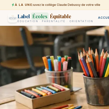
À LA UNE
Trouvez le collège Claude Debussy de votre ville
07-08
Label
Écoles
Équitable
ACCUE
ÉDUCATION · PARENTALITÉ · ORIENTATION