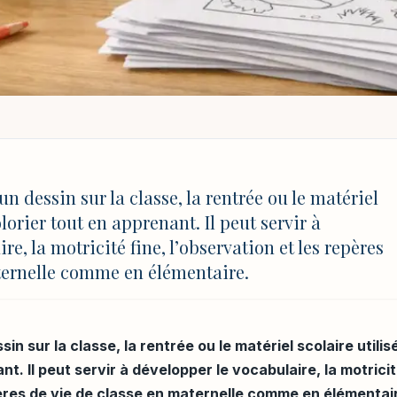
ÉCOLE : DESSINS UTILES À IMPRIMER POUR LA CLASSE
 dessins utiles à imp
un dessin sur la classe, la rentrée ou le matériel
lorier tout en apprenant. Il peut servir à
re, la motricité fine, l’observation et les repères
ternelle comme en élémentaire.
MAJ 4 août 2026 à 17:03
in sur la classe, la rentrée ou le matériel scolaire utilis
nt. Il peut servir à développer le vocabulaire, la motrici
epères de vie de classe en maternelle comme en élémentai