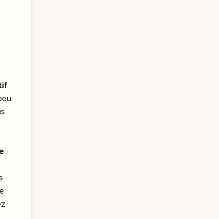
if
 peu
us
e
s
e
ez