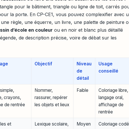
angle pour le bâtiment, triangle ou ligne de toit, carrés po
 pour la porte. En CP-CE1, vous pouvez complexifier avec 
, une règle, une équerre, un livre, une palette de peinture 
ssin d’école en couleur
ou en noir et blanc plus détaillé
légende, de description précise, voire de débat sur les
iage
Objectif
Niveau
Usage
de
conseillé
détail
simple,
Nommer,
Faible
Coloriage libre,
e, crayons,
rassurer, repérer
langage oral,
ne de rentrée
les objets et lieux
affichage de
rentrée
les et
Lexique scolaire,
Moyen
Coloriage codé