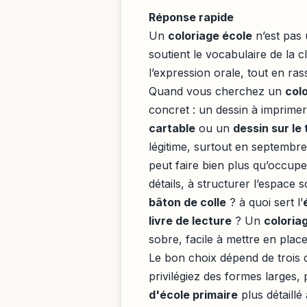
Réponse rapide
Un
coloriage école
n’est pas u
soutient le vocabulaire de la c
l’expression orale, tout en ra
Quand vous cherchez un
col
concret : un dessin à imprimer
cartable
ou un
dessin sur le
légitime, surtout en septemb
peut faire bien plus qu’occupe
détails, à structurer l’espace 
bâton de colle
? à quoi sert l’
livre de lecture
? Un
coloria
sobre, facile à mettre en place,
Le bon choix dépend de trois c
privilégiez des formes larges, 
d'école primaire
plus détaillé 