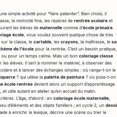
ne simple activité pour “faire patienter”. Bien choisi, il
lasse, la motricité fine, les repères de
rentrée scolaire
et
ssurant les élèves de
maternelle
comme d’
école primaire
.
oriage école
, vous voulez souvent quelque chose de très
 sur la classe, le
cartable
, les
crayons
, la maîtresse, le
sa
 thème de l'école
pour la rentrée. C’est un besoin pratique,
re ou pour un temps calme. Mais un bon
coloriage classe
r les élèves. Il sert à nommer le matériel, à observer des
scolaire et à lancer des échanges simples : où range-t-on le
équerre
? qui utilise la
palette de peinture
? où pose-t-on 
ge école rentrée
devient alors un support d’apprentissage
 et utile autant en atelier qu’en accueil du matin.
ritères. L’âge, d’abord : en
coloriage école maternelle
,
peu d’éléments et des objets familiers ; en cycle 2, un
dessi
aide à enrichir le lexique, décrire une scène ou trier le