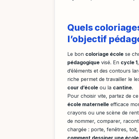
Quels coloriages
l’objectif pédag
Le bon
coloriage école
se cho
pédagogique
visé. En
cycle 1
d’éléments et des contours la
riche permet de travailler le 
cour d’école
ou la
cantine
.
Pour choisir vite, partez de c
école maternelle
efficace mon
crayons ou une scène de rentré
de nommer, comparer, racont
chargée : porte, fenêtres, toi
comment dessiner une école