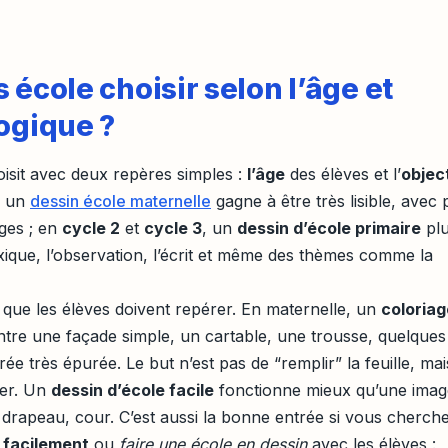
 école choisir selon l’âge et
ogique ?
isit avec deux repères simples :
l’âge
des élèves et l’
object
, un
dessin école maternelle
gagne à être très lisible, avec
rges ; en
cycle 2
et
cycle 3
, un
dessin d’école primaire
pl
lexique, l’observation, l’écrit et même des thèmes comme la
e que les élèves doivent repérer. En maternelle, un
coloriag
tre une façade simple, un cartable, une trousse, quelques
e très épurée. Le but n’est pas de “remplir” la feuille, mai
er. Un
dessin d’école facile
fonctionne mieux qu’une imag
t, drapeau, cour. C’est aussi la bonne entrée si vous cherch
 facilement
ou
faire une école en dessin
avec les élèves :