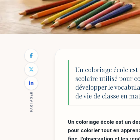
ÉDUCATION & INNOVATIONS
NOTRE BLOG
/
ÉDUCATION & INNOVATIONS
/
COLORIAGE 
Coloriage école :
Un coloriage école est 
scolaire utilisé pour co
pour la classe
développer le vocabulai
PARTAGER
de vie de classe en ma
Par
Mathilde Reynaud
6 mai 2026
20 min de lecture
Un coloriage école est un dess
pour colorier tout en apprena
fine, l’observation et les r