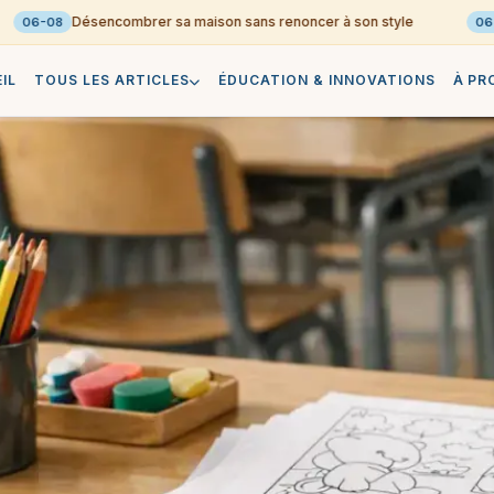
Désencombrer sa maison sans renoncer à son style
06-08
06-08
IL
TOUS LES ARTICLES
ÉDUCATION & INNOVATIONS
À PR