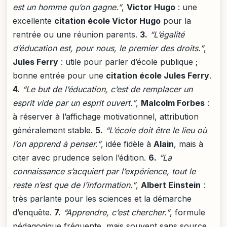
est un homme qu’on gagne.”
,
Victor Hugo
: une
excellente
citation école Victor Hugo
pour la
rentrée ou une réunion parents.
3.
“L’égalité
d’éducation est, pour nous, le premier des droits.”
,
Jules Ferry
: utile pour parler d’école publique ;
bonne entrée pour une
citation école Jules Ferry
.
4.
“Le but de l’éducation, c’est de remplacer un
esprit vide par un esprit ouvert.”
,
Malcolm Forbes
:
à réserver à l’affichage motivationnel, attribution
généralement stable.
5.
“L’école doit être le lieu où
l’on apprend à penser.”
, idée fidèle à
Alain
, mais à
citer avec prudence selon l’édition.
6.
“La
connaissance s’acquiert par l’expérience, tout le
reste n’est que de l’information.”
,
Albert Einstein
:
très parlante pour les sciences et la démarche
d’enquête.
7.
“Apprendre, c’est chercher.”
, formule
pédagogique fréquente, mais souvent sans source