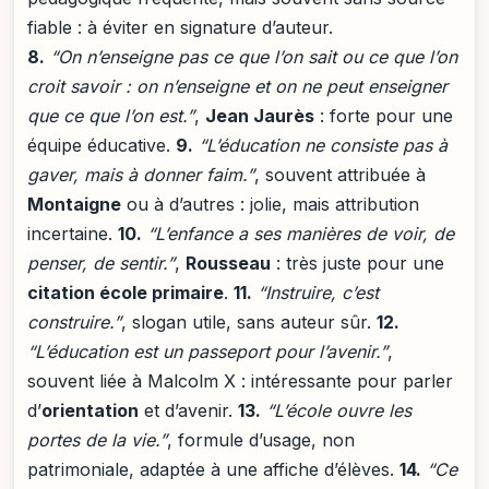
fiable : à éviter en signature d’auteur.
8.
“On n’enseigne pas ce que l’on sait ou ce que l’on
croit savoir : on n’enseigne et on ne peut enseigner
que ce que l’on est.”
,
Jean Jaurès
: forte pour une
équipe éducative.
9.
“L’éducation ne consiste pas à
gaver, mais à donner faim.”
, souvent attribuée à
Montaigne
ou à d’autres : jolie, mais attribution
incertaine.
10.
“L’enfance a ses manières de voir, de
penser, de sentir.”
,
Rousseau
: très juste pour une
citation école primaire
.
11.
“Instruire, c’est
construire.”
, slogan utile, sans auteur sûr.
12.
“L’éducation est un passeport pour l’avenir.”
,
souvent liée à Malcolm X : intéressante pour parler
d’
orientation
et d’avenir.
13.
“L’école ouvre les
portes de la vie.”
, formule d’usage, non
patrimoniale, adaptée à une affiche d’élèves.
14.
“Ce