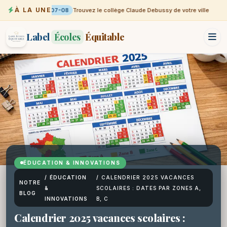
À LA UNE
07-08
Trouvez le collège Claude Debussy de votre ville
Label
Écoles
Équitable
ÉDUCATION & INNOVATIONS
/
ÉDUCATION
/
CALENDRIER 2025 VACANCES
NOTRE
&
SCOLAIRES : DATES PAR ZONES A,
BLOG
INNOVATIONS
B, C
Calendrier 2025 vacances scolaires :