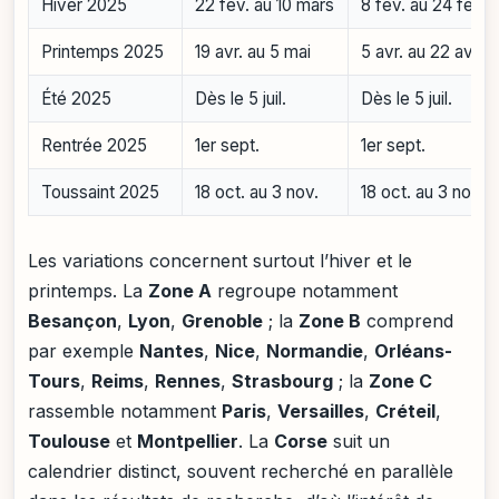
Hiver 2025
22 fév. au 10 mars
8 fév. au 24 fév.
Printemps 2025
19 avr. au 5 mai
5 avr. au 22 avr.
Été 2025
Dès le 5 juil.
Dès le 5 juil.
Rentrée 2025
1er sept.
1er sept.
Toussaint 2025
18 oct. au 3 nov.
18 oct. au 3 nov.
Les variations concernent surtout l’hiver et le
printemps. La
Zone A
regroupe notamment
Besançon
,
Lyon
,
Grenoble
; la
Zone B
comprend
par exemple
Nantes
,
Nice
,
Normandie
,
Orléans-
Tours
,
Reims
,
Rennes
,
Strasbourg
; la
Zone C
rassemble notamment
Paris
,
Versailles
,
Créteil
,
Toulouse
et
Montpellier
. La
Corse
suit un
calendrier distinct, souvent recherché en parallèle