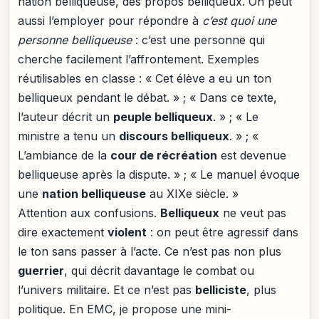
nation belliqueuse, des propos belliqueux. On peut
aussi l’employer pour répondre à
c’est quoi une
personne belliqueuse
: c’est une personne qui
cherche facilement l’affrontement. Exemples
réutilisables en classe : « Cet élève a eu un ton
belliqueux pendant le débat. » ; « Dans ce texte,
l’auteur décrit un
peuple belliqueux
. » ; « Le
ministre a tenu un
discours belliqueux
. » ; «
L’ambiance de la
cour de récréation
est devenue
belliqueuse après la dispute. » ; « Le manuel évoque
une
nation belliqueuse
au XIXe siècle. »
Attention aux confusions.
Belliqueux
ne veut pas
dire exactement
violent
: on peut être agressif dans
le ton sans passer à l’acte. Ce n’est pas non plus
guerrier
, qui décrit davantage le combat ou
l’univers militaire. Et ce n’est pas
belliciste
, plus
politique. En EMC, je propose une mini-