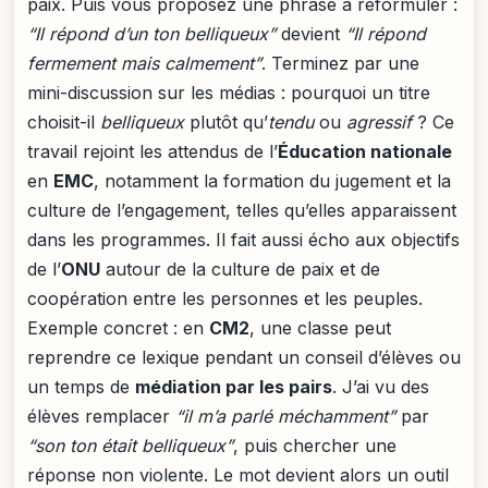
paix. Puis vous proposez une phrase à reformuler :
“Il répond d’un ton belliqueux”
devient
“Il répond
fermement mais calmement”
. Terminez par une
mini-discussion sur les médias : pourquoi un titre
choisit-il
belliqueux
plutôt qu’
tendu
ou
agressif
? Ce
travail rejoint les attendus de l’
Éducation nationale
en
EMC
, notamment la formation du jugement et la
culture de l’engagement, telles qu’elles apparaissent
dans les programmes. Il fait aussi écho aux objectifs
de l’
ONU
autour de la culture de paix et de
coopération entre les personnes et les peuples.
Exemple concret : en
CM2
, une classe peut
reprendre ce lexique pendant un conseil d’élèves ou
un temps de
médiation par les pairs
. J’ai vu des
élèves remplacer
“il m’a parlé méchamment”
par
“son ton était belliqueux”
, puis chercher une
réponse non violente. Le mot devient alors un outil