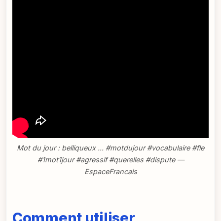
Mot du jour : belliqueux ... #motdujour #vocabulaire #fle
#1mot1jour #agressif #querelles #dispute —
EspaceFrancais
Comment utiliser