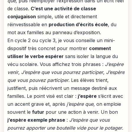
que
, puis réemployer l’expression dans un écrit réel
de classe.
C’est une activité de classe
conjugaison
simple, utile et directement
réinvestissable en
production d’écrits école
, du
mot aux familles au panneau d’exposition.
En cycle 2 ou cycle 3, je vous conseille un mini-
dispositif très concret pour montrer
comment
utiliser le verbe espérer
sans isoler la langue du
vécu scolaire. Vous affichez trois phrases :
J’espère
venir
,
J’espère que vous pourrez participer
,
J’espère
que vous pouvez participer
. Les élèves trient,
justifient, puis réécrivent un message destiné aux
familles. Le point visé est clair :
j’espère
s’écrit avec
un accent grave et, après
j’espère que
, on emploie
souvent le
futur
pour une action à venir. Un bon
j’espère exemple phrase
:
J’espère que vous
pourrez apporter une bouteille vide pour le potager
.