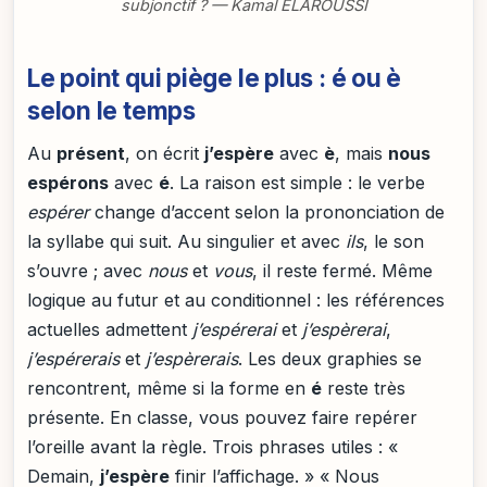
subjonctif ? — Kamal ELAROUSSI
Le point qui piège le plus : é ou è
selon le temps
Au
présent
, on écrit
j’espère
avec
è
, mais
nous
espérons
avec
é
. La raison est simple : le verbe
espérer
change d’accent selon la prononciation de
la syllabe qui suit. Au singulier et avec
ils
, le son
s’ouvre ; avec
nous
et
vous
, il reste fermé. Même
logique au futur et au conditionnel : les références
actuelles admettent
j’espérerai
et
j’espèrerai
,
j’espérerais
et
j’espèrerais
. Les deux graphies se
rencontrent, même si la forme en
é
reste très
présente. En classe, vous pouvez faire repérer
l’oreille avant la règle. Trois phrases utiles : «
Demain,
j’espère
finir l’affichage. » « Nous