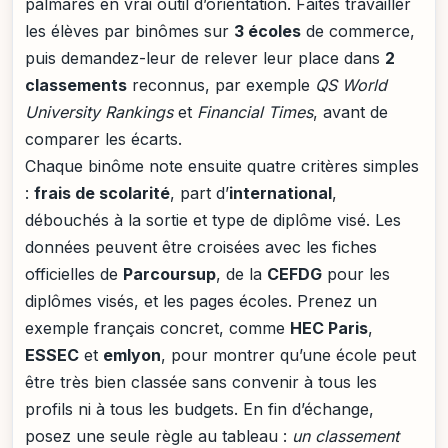
palmarès en vrai outil d’orientation. Faites travailler
les élèves par binômes sur
3 écoles
de commerce,
puis demandez-leur de relever leur place dans
2
classements
reconnus, par exemple
QS World
University Rankings
et
Financial Times
, avant de
comparer les écarts.
Chaque binôme note ensuite quatre critères simples
:
frais de scolarité
, part d’
international
,
débouchés à la sortie et type de diplôme visé. Les
données peuvent être croisées avec les fiches
officielles de
Parcoursup
, de la
CEFDG
pour les
diplômes visés, et les pages écoles. Prenez un
exemple français concret, comme
HEC Paris
,
ESSEC
et
emlyon
, pour montrer qu’une école peut
être très bien classée sans convenir à tous les
profils ni à tous les budgets. En fin d’échange,
posez une seule règle au tableau :
un classement