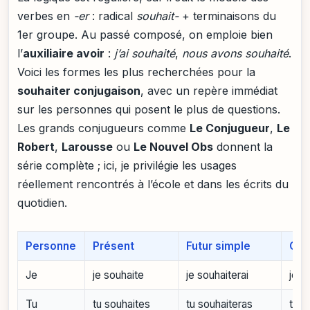
verbes en
-er
: radical
souhait-
+ terminaisons du
1er groupe. Au passé composé, on emploie bien
l’
auxiliaire avoir
:
j’ai souhaité
,
nous avons souhaité
.
Voici les formes les plus recherchées pour la
souhaiter conjugaison
, avec un repère immédiat
sur les personnes qui posent le plus de questions.
Les grands conjugueurs comme
Le Conjugueur
,
Le
Robert
,
Larousse
ou
Le Nouvel Obs
donnent la
série complète ; ici, je privilégie les usages
réellement rencontrés à l’école et dans les écrits du
quotidien.
Personne
Présent
Futur simple
Con
Je
je souhaite
je souhaiterai
je s
Tu
tu souhaites
tu souhaiteras
tu s