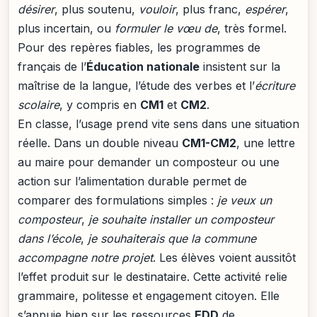
désirer
, plus soutenu,
vouloir
, plus franc,
espérer
,
plus incertain, ou
formuler le vœu de
, très formel.
Pour des repères fiables, les programmes de
français de l’
Éducation nationale
insistent sur la
maîtrise de la langue, l’étude des verbes et l’
écriture
scolaire
, y compris en
CM1
et
CM2
.
En classe, l’usage prend vite sens dans une situation
réelle. Dans un double niveau
CM1-CM2
, une lettre
au maire pour demander un composteur ou une
action sur l’alimentation durable permet de
comparer des formulations simples :
je veux un
composteur
,
je souhaite installer un composteur
dans l’école
,
je souhaiterais que la commune
accompagne notre projet
. Les élèves voient aussitôt
l’effet produit sur le destinataire. Cette activité relie
grammaire, politesse et engagement citoyen. Elle
s’appuie bien sur les ressources
EDD
de