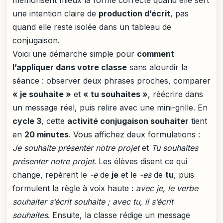
mémorisent mieux la forme correcte quand elle sert
une intention claire de
production d’écrit
, pas
quand elle reste isolée dans un tableau de
conjugaison.
Voici une démarche simple pour
comment
l’appliquer dans votre classe
sans alourdir la
séance : observer deux phrases proches, comparer
« je souhaite »
et
« tu souhaites »
, réécrire dans
un message réel, puis relire avec une mini-grille. En
cycle 3
, cette
activité conjugaison souhaiter
tient
en
20 minutes
. Vous affichez deux formulations :
Je souhaite présenter notre projet
et
Tu souhaites
présenter notre projet
. Les élèves disent ce qui
change, repèrent le
-e
de
je
et le
-es
de
tu
, puis
formulent la règle à voix haute :
avec je, le verbe
souhaiter s’écrit souhaite ; avec tu, il s’écrit
souhaites
. Ensuite, la classe rédige un message