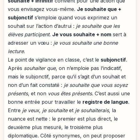
souhaite + infinitif
convient pour une action que
vous envisagez vous-même.
Je souhaite que +
subjonctif
s’emploie quand vous exprimez un
souhait sur l’action d’autrui :
je souhaite que les
élèves participent
.
Je vous souhaite + nom
sert à
adresser un vœu :
je vous souhaite une bonne
lecture
.
Le point de vigilance en classe, c’est le
subjonctif
.
Après
souhaiter que
, on n’emploie pas l’indicatif,
mais le subjonctif, parce qu’il s’agit d’un souhait et
non d’un fait constaté :
je souhaite que vous soyez
présents
, et non
vous êtes présents
. C’est aussi une
bonne entrée pour travailler le
registre de langue
.
Entre
je veux
,
je souhaite
et
je souhaiterais
, la
nuance est nette : le premier est plus direct, le
deuxième plus mesuré, le troisième plus
diplomatique. Côté synonymes, on peut proposer